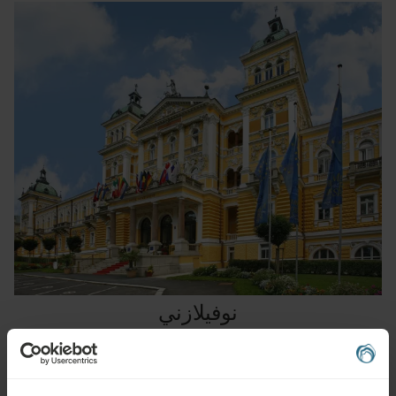
نوفيلازني
اكتشف