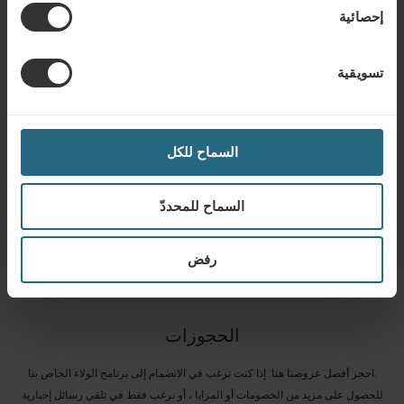
إحصائية
أسئلة
.يرجى الاتصال بنا بخصوص أي سؤال يتعلق بفنادقنا أو خدماتنا في Ensana. للأسئلة
تسويقية
والأجوبة المتعلقة ببرنامج الولاء الخاص بنا ، يرجى النقر هنا
طرح سؤال
السماح للكل
استفسارات
السماح للمحددّ
.أرسل لنا استفسارك ، من أجل إعداد أفضل عرض ممكن لك. سنكون سعداء لمشاركة
أي معلومات أخرى لم تجدها على موقعنا
رفض
إرسال استفسار
الحجوزات
.احجز أفضل عروضنا هنا. إذا كنت ترغب في الانضمام إلى برنامج الولاء الخاص بنا
للحصول على مزيد من الخصومات أو المزايا ، أو ترغب فقط في تلقي رسائل إخبارية