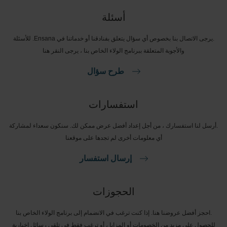
أسئلة
.يرجى الاتصال بنا بخصوص أي سؤال يتعلق بفنادقنا أو خدماتنا في Ensana. للأسئلة
والأجوبة المتعلقة ببرنامج الولاء الخاص بنا ، يرجى النقر هنا
طرح سؤال
استفسارات
.أرسل لنا استفسارك ، من أجل إعداد أفضل عرض ممكن لك. سنكون سعداء لمشاركة
أي معلومات أخرى لم تجدها على موقعنا
إرسال استفسار
الحجوزات
.احجز أفضل عروضنا هنا. إذا كنت ترغب في الانضمام إلى برنامج الولاء الخاص بنا
للحصول على مزيد من الخصومات أو المزايا ، أو ترغب فقط في تلقي رسائل إخبارية