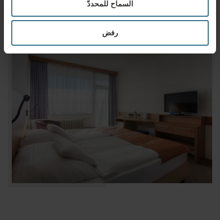
السماح للمحددّ
رفض