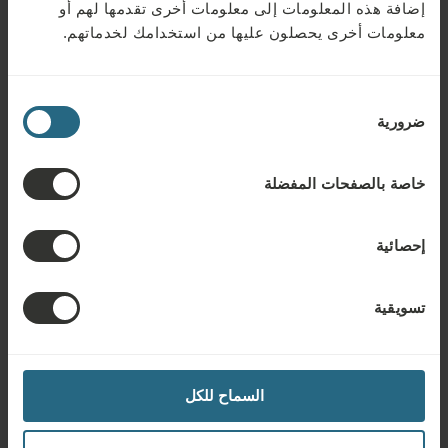
إضافة هذه المعلومات إلى معلومات أخرى تقدمها لهم أو
مغسلة
معلومات أخرى يحصلون عليها من استخدامك لخدماتهم.
مرحاض منفصل
اختيار
مرآة التجميل
ضرورية
الموافقة
قبعة استحمام
خاصة بالصفحات المفضلة
مناشف للسبا والعافية
طقم تلميع الأحذية
إحصائية
تسويقية
الخدمات
مقابل رسوم
السماح للكل
خدمة الغرف 12 ساعة