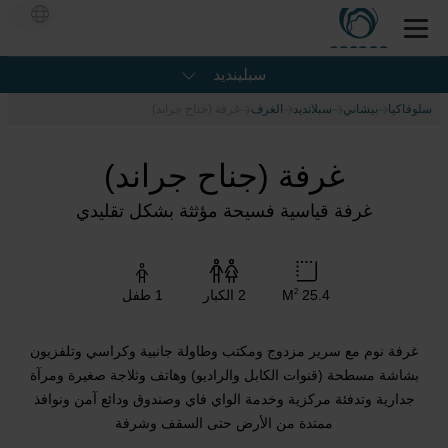
سبلينديد
سلوفاكيا
بيشاني
سبلانديد
الغرف
غرفة (جناح جراند)
غرفة (جناح جراند)
غرفة قياسية فسيحة مؤثثة بشكل تقليدي
25.4 M
2 الكبار
1 طفل
2
غرفة نوم مع سرير مزدوج ومكتب وطاولة جانبية وكراسي وتلفزيون
بشاشة مسطحة (قنوات الكابل والراديو) وهاتف وثلاجة صغيرة ومرآة
جدارية وتدفئة مركزية وخدمة الواي فاي وصندوق ودائع آمن ونوافذ
ممتدة من الأرض حتى السقف وشرفة