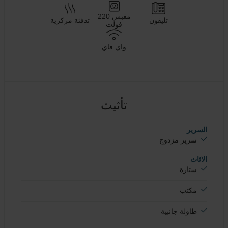
مقبس 220
تليفون
تدفئة مركزية
فولت
واي فاي
تأثيث
السرير
سرير مزدوج
الاثاث
ستارة
مكتب
طاولة جانبية