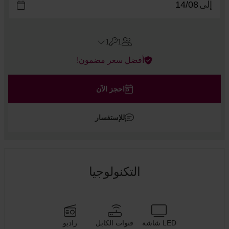
إلى
1
1
Errors?
أفضل سعر مضمون!
الغرف
#
1
البالغين
احجز الآن
الأطفال
للإستفسار
أضف غرفة
التكنولوجيا
LED شاشة
قنوات الكابل
راديو