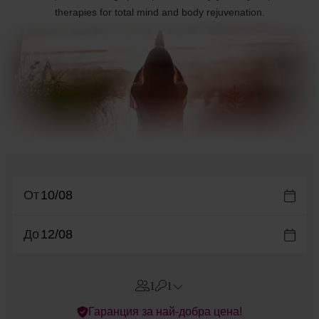
therapies for total mind and body rejuvenation.
От
До
1
1
Errors?
Гаранция за най-добра цена!