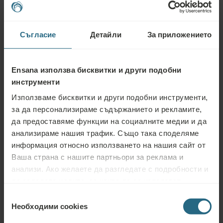
МИНЕРАЛНА
ЕСТЕСТВЕН
КЛИМАТОТЕРАПИЯ
ВОДА
CO₂
Съгласие
Детайли
За приложението
Ensana използва бисквитки и други подобни
Уелнес
СПА център
Басейн
инструменти
услуги
Използваме бисквитки и други подобни инструменти,
Фитнес
Wi-Fi
Ресторант
за да персонализираме съдържанието и рекламите,
да предоставяме функции на социалните медии и да
Зали за
Подземен
Бар
анализираме нашия трафик. Също така споделяме
срещи
паркинг
информация относно използването на нашия сайт от
Ваша страна с нашите партньори за реклама и
Паркинг
Достъпност
Непушачи
анализи. Ако желаете да разгледате с подробности и
Подходящо
да зададете целите, за които да се използват
за домашни
бисквитките и други подобни инструменти, моля,
любимци
Избор
продължете, като натиснете бутона „Подробности“.
Необходими cookies
на
За най-добро клиентско изживяване продължете с
съгласие