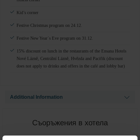
Kid’s corner
Festive Christmas program on 24.12.
Festive New Year´s Eve program on 31.12.
15% discount on lunch in the restaurants of the Ensana Hotels
Nové Lázně, Centrální Lázně, Hvězda and Pacifik (discount
does not apply to drinks and offers in the café and lobby bar)
Additional Information
1x Natural dry carbon gas bath
1x Mineral bath with natural CO2
Съоръжения в хотела