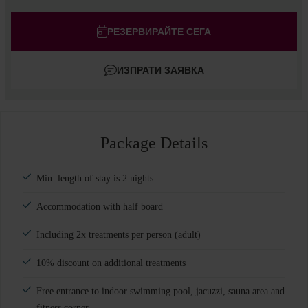
Стаи
#
1
Възрастни
РЕЗЕРВИРАЙТЕ СЕГА
Деца
ИЗПРАТИ ЗАЯВКА
Добавете стая
Package Details
Min. length of stay is 2 nights
Accommodation with half board
Including 2x treatments per person (adult)
10% discount on additional treatments
Free entrance to indoor swimming pool, jacuzzi, sauna area and
fitness corner