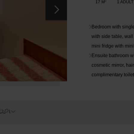
17 M
1 ADULT
2
Bedroom with single 
with side table, wall
mini fridge with min
Ensuite bathroom w
cosmetic mirror, hair
complimentary toilet
2
1
Errors?
Стаи
#
1