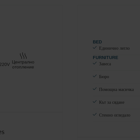
Възрастни
Деца
Добавете стая
BED
Единично легло
FURNITURE
Централно
Завеса
 220V
отопление
Бюро
Помощна масичка
Кът за сядане
Стенно огледало
es