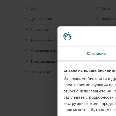
Душ
Халат
Душ или вана
Домашни
Една мивка
Кърпи за
Тоалетна в банята
Комплект
Козметично огледало
Комплект
Съгласие
Tоалетни принадлежности
Сешоар
Ensana използва бисквитк
Шапка за душ
Телефон
Използваме бисквитки и др
предоставяме функции на 
относно използването на н
разгледате с подробности и
инструменти, моля, продъл
продължете с бутона „Акти