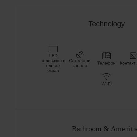
Technology
LED
телевизор с
Сателитни
Телефон
Контакт
плосък
канали
екран
Wi-Fi
Bathroom & Ameniti