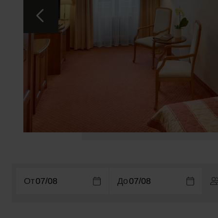
От
До