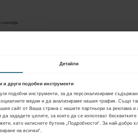
 пантофи
FOR FEE
 спа и уелнес
Пране
 за шиене
Химическо чистене
 за лъскане на обувки
Детайли
и и други подобни инструменти
уги подобни инструменти, за да персонализираме съдържани
социалните медии и да анализираме нашия трафик. Също т
ашия сайт от Ваша страна с нашите партньори за реклама и 
 да зададете целите, за които да се използват бисквитките
жете, като натиснете бутона „Подробности“. За най-добро 
виране на всички“.