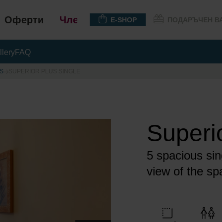
Оферти
Членство
E-SHOP
ПОДАРЪЧЕН В
llery
FAQ
S
SUPERIOR PLUS SINGLE
Superi
5 spacious sin
view of the s