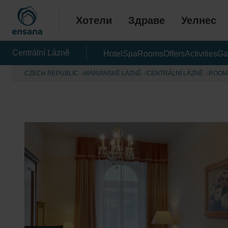
Хотели
Здраве
Уелнес
Centrální Lázně
Hotel
Spa
Rooms
Offers
Activities
Ga
CZECH REPUBLIC
MARIÁNSKÉ LÁZNĚ
CENTRÁLNÍ LÁZNĚ
ROOM