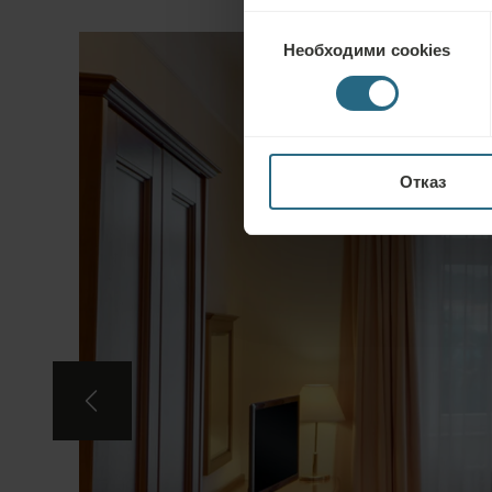
Избор
Необходими cookies
на
съгласие
Отказ