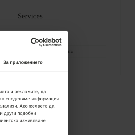
Services
Мини бар
Закуска в стаята
За приложението
ето и рекламите, да
ака споделяме информация
анализи. Ако желаете да
 и други подобни
клиентско изживяване