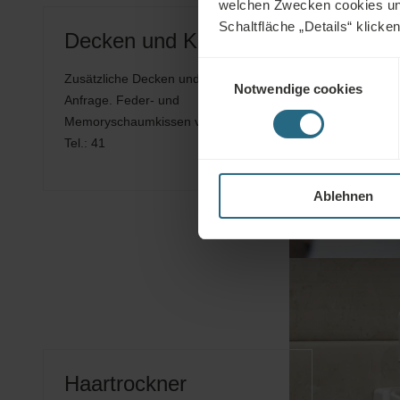
welchen Zwecken cookies und 
Schaltfläche „Details“ klicke
Decken und Kissen
Einwilligungsauswahl
Zusätzliche Decken und Kissen auf
Notwendige cookies
Anfrage. Feder- und
Memoryschaumkissen verfügbar.
Tel.: 41
Ablehnen
Haartrockner