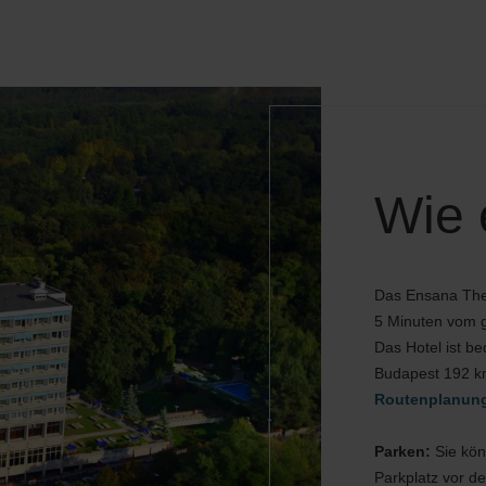
Wie 
Das Ensana Ther
5 Minuten vom g
Das Hotel ist b
Budapest 192 k
Routenplanun
Parken:
Sie kö
Parkplatz vor d