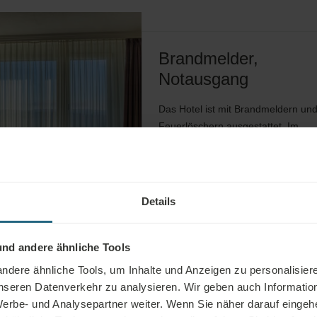
Brandmelder,
Notausgang
Das Hotel ist mit Brandmeldern un
Feuerlöschern ausgestattet. Im
Brandfall ertönt ein Alarmsignal.
Bitte folgen Sie dem Fluchtplan an
der Zimmertür und verlassen Sie
das Gebäude über das
Details
Treppenhaus.
nd andere ähnliche Tools
dere ähnliche Tools, um Inhalte und Anzeigen zu personalisiere
unseren Datenverkehr zu analysieren. Wir geben auch Informatio
erbe- und Analysepartner weiter. Wenn Sie näher darauf eingeh