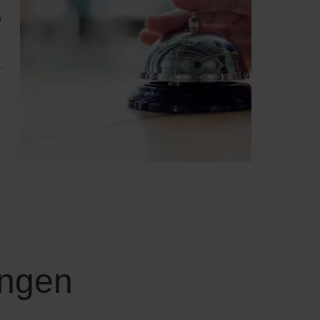
n
r
ungen