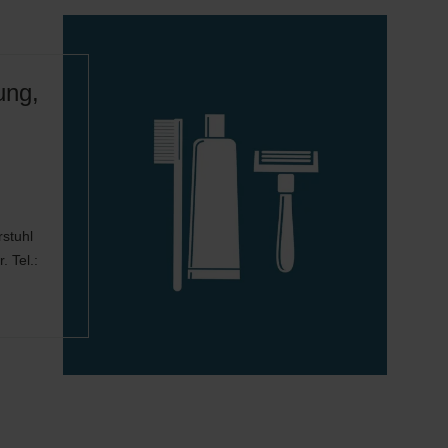
ung,
stuhl
. Tel.: