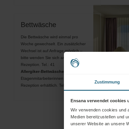
Bettwäsche
Die Bettwäsche wird einmal pro
Woche gewechselt. Ein zusätzlicher
Wechsel ist auf Anfrage möglich –
bitte wenden Sie sich an die
Rezeption. Tel.: 41
Allergiker-Bettwäsche
ist über die
Etagenmitarbeiterinnen oder an der
Zustimmung
Rezeption erhältlich. Tel.: 41
Ensana verwendet cookies u
Wir verwenden cookies und an
Medien bereitzustellen und 
unserer Website an unsere W