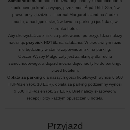
Samochodem:
do hotelu można dojechać tylko samochodem
z północnego krańca wyspy, przez most Árpád híd. Skręć w
prawo przy zjeździe z Thermal Margaret Island na środku
mostu, a następnie skręć w lewo na parking i jedź dalej w
kierunku hotelu.
Aby skorzystać ze zniżki za parkowanie, po przyjeździe należy
nacisnąć
przycisk HOTEL
na szlabanie. W przeciwnym razie
nie będziemy w stanie zapewnić zniżki na parking.
Obszar Wyspy Małgorzaty jest zamknięty dla ruchu
samochodowego, a dojazd można dojechać tylko do parkingu
przed hotelem.
Opłata za parking
dla naszych gości hotelowych wynosi 6 500
HUF/dzień (ok. 18 EUR), opłata za parking podziemny wynosi
9 500 HUF/dzień (ok. 27 EUR). Bilet należy skasować w
recepcji przy każdym opuszczeniu hotelu.
Przyjazd