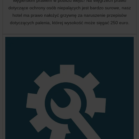
węgierskim prawem w pobliżu wejść! Na Węgrzech prawo
dotyczące ochrony osób niepalących jest bardzo surowe, nasz
hotel ma prawo nałożyć grzywnę za naruszenie przepisów
dotyczących palenia, której wysokość może sięgać 250 euro.