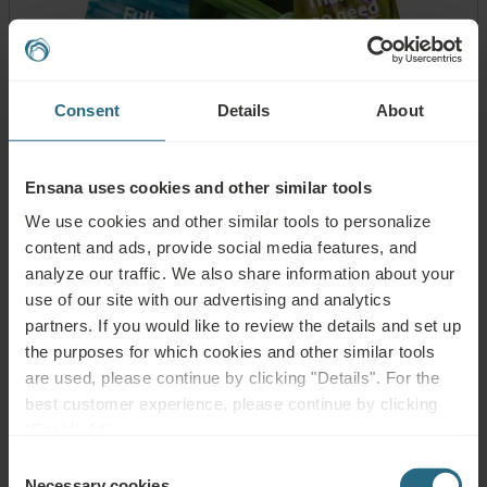
Consent
Details
About
Ensana uses cookies and other similar tools
Sprzątanie
We use cookies and other similar tools to personalize
Codzienne sprzątanie:
aby zapewnić czystość Twojego pokoju,
content and ads, provide social media features, and
wprowadziliśmy wielopoziomowy system sprzątania. Pościel
analyze our traffic. We also share information about your
zmieniana jest co 3 dni, a ręczniki codziennie na życzenie.
use of our site with our advertising and analytics
Określ, w jaki sposób chcesz, abyśmy posprzątali Twój pokój,
partners. If you would like to review the details and set up
wieszając codziennie odpowiednią instrukcję na klamce: Pełne
the purposes for which cookies and other similar tools
codzienne sprzątanie / Ekologiczne odświeżenie pokoju / Dzięki,
are used, please continue by clicking "Details". For the
nie ma potrzeby sprzątania
best customer experience, please continue by clicking
"Enable All".
Consent
Necessary cookies