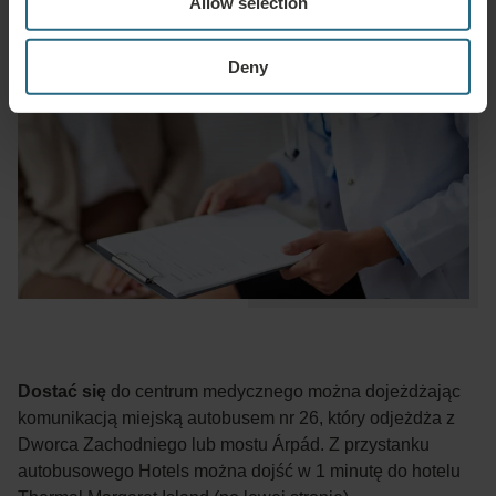
Allow selection
Deny
Dostać się
do centrum medycznego można dojeżdżając
komunikacją miejską autobusem nr 26, który odjeżdża z
Dworca Zachodniego lub mostu Árpád. Z przystanku
autobusowego Hotels można dojść w 1 minutę do hotelu