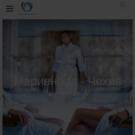
Мариенбад - Чехия
Мариенбад