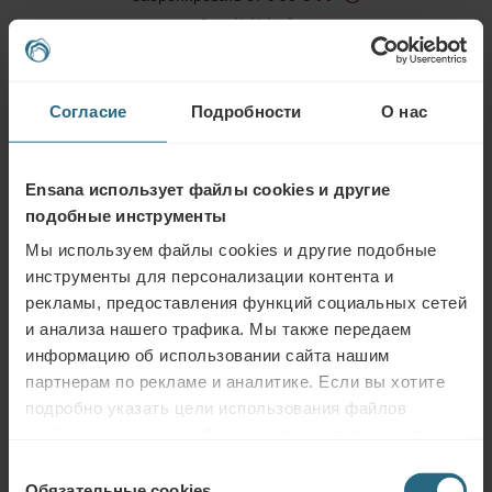
Centrální Lázně
Cпецпредложения
Согласие
Подробности
О нас
NEW
Ensana использует файлы cookies и другие
подобные инструменты
Мы используем файлы cookies и другие подобные
инструменты для персонализации контента и
рекламы, предоставления функций социальных сетей
и анализа нашего трафика. Мы также передаем
информацию об использовании сайта нашим
ПОДРОБНЕЕ
партнерам по рекламе и аналитике. Если вы хотите
подробно указать цели использования файлов
cookies и других подобных инструментов нажмите
Ladies Night
кнопку «Подробнее». Для лучшей работы сайта
Выбор
Забронировать от € 187
используйте кнопку «Разрешить всё».
Обязательные cookies