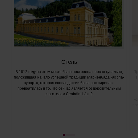
Отель
В 1812 году на этом месте была построена первая купальня,
Т
положившая начало успешной традиции Мариенбада как спа-
в
курорта, которая впоследствии была расширена и
превратилась в то, что сейчас является оздоровительным
спа-отелем Centrální Lázně.
ко
пр