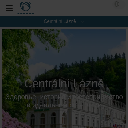
Centrální Lázně
Centrální Lázně
Здоровье, история и гостеприимство
в идеальном сочетании