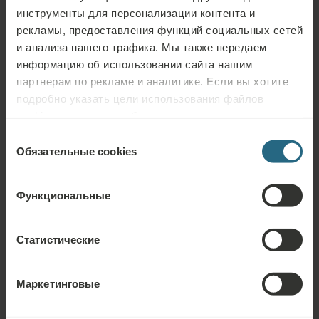
инструменты для персонализации контента и
и сбалансированных блюд. Они помогут вам достичь ваших
рекламы, предоставления функций социальных сетей
целей в области здоровья без необходимости следовать
и анализа нашего трафика. Мы также передаем
строгой и ограничительной диете.
информацию об использовании сайта нашим
партнерам по рекламе и аналитике. Если вы хотите
ПОДРОБНЕЕ
подробно указать цели использования файлов
cookies и других подобных инструментов нажмите
кнопку «Подробнее». Для лучшей работы сайта
Выбор
используйте кнопку «Разрешить всё».
Обязательные cookies
согласия
Как мы можем
Функциональные
вам помочь
Статистические
Маркетинговые