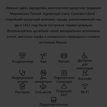
Именно здесь зародилась многолетняя курортная традиция
Марианских Лазней. Курортный отель Centrální Lázně -
старейший курортный комплекс города, расположенный там,
где в 1812 году была построена первая купальня.
Воспользуйтесь целебной силой минеральных источников
отеля, местного торфа и уникального природного газового
источника Марии.
Доступно
Кондиционер
Бар
Фитнес
для
инвалидов
Медицинские
Для
Парковочная
Бассейн
услуги
некурящих
площадка
Pецепция
Ресторан
Спа-центр
Wi-Fi
24/7
Оздоровительные