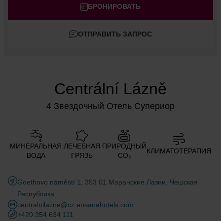
Взрослые
БРОНИРОВАТЬ
Дети
ОТПРАВИТЬ ЗАПРОС
Добавить комнату
Centrální Lázně
4 Звездочный Отель Супериор
МИНЕРАЛЬНАЯ
ЛЕЧЕБНАЯ
ПРИРОДНЫЙ
КЛИМАТОТЕРАПИЯ
ВОДА
ГРЯЗЬ
CO₂
Goethovo náměstí 1, 353 01 Маранские Лазни, Чешская
Республика
centralnilazne@cz.ensanahotels.com
+420 354 634 111