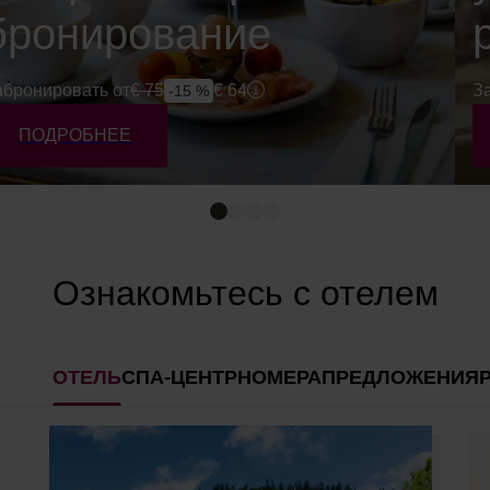
бронирование
абронировать от
€
75
€
64
З
-15 %
ПОДРОБНЕЕ
Ознакомьтесь с отелем
ОТЕЛЬ
СПА-ЦЕНТР
НОМЕРА
ПРЕДЛОЖЕНИЯ