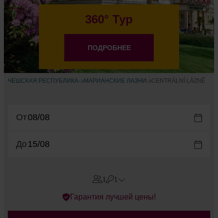
360° Тур
ПОДРОБНЕЕ
ЧЕШСКАЯ РЕСПУБЛИКА
МАРИАНСКИЕ ЛАЗНИ
CENTRÁLNÍ LÁZNĚ
От
До
1
1
Errors?
Гарантия лучшей цены!
Номера
#
1