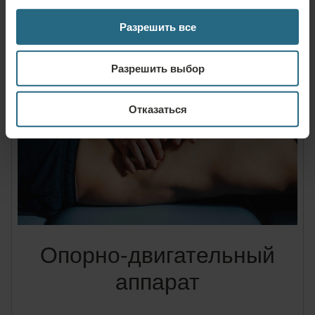
Опорно-
Дыхатель
двигательный
Дерматология
Метаболизм
Разрешить все
систем
аппарат
Разрешить выбор
Отказаться
Опорно-двигательный
аппарат