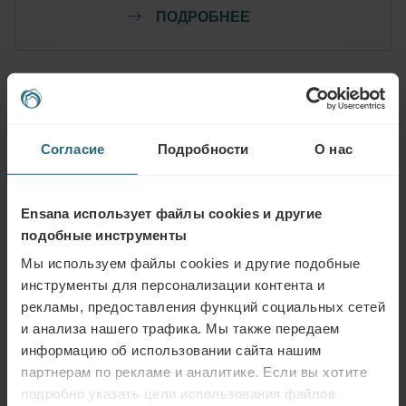
ПОДРОБНЕЕ
Как мы можем
Согласие
Подробности
О нас
вам помочь
Ensana использует файлы cookies и другие
подобные инструменты
Мы используем файлы cookies и другие подобные
инструменты для персонализации контента и
рекламы, предоставления функций социальных сетей
и анализа нашего трафика. Мы также передаем
Опорно-
Дыхатель
двигательный
Дерматология
Метаболизм
информацию об использовании сайта нашим
систем
аппарат
партнерам по рекламе и аналитике. Если вы хотите
подробно указать цели использования файлов