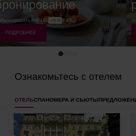
бронирование
абронировать от
€
102
€
87
З
-15 %
ПОДРОБНЕЕ
Ознакомьтесь с отелем
ОТЕЛЬ
CПА
НОМЕРА И СЬЮТЫ
ПРЕДЛОЖЕН