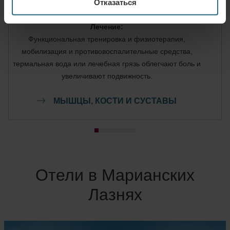
Отказаться
реабилитация, мышцы, кости и суставы.
Лечение:
Функциональная тренировка и физиотерапия,
мобилизация и противовоспалительные средства,
термальная вода или лечебная грязь облегчают боль и
увеличивают подвижность.
МЫШЦЫ, КОСТИ И СУСТАВЫ
Отели в Марианских
Лазнях