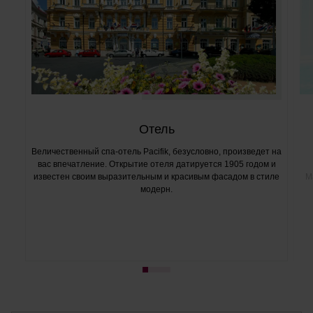
Отель
Величественный спа-отель Pacifik, безусловно, произведет на
вас впечатление. Открытие отеля датируется 1905 годом и
известен своим выразительным и красивым фасадом в стиле
М
модерн.