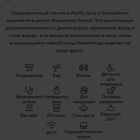
Оздоровительный спа-отель Pacifik сразу и безошибочно
выделяется в центре Марианских Лазней. Эта архитектурная
достопримечательность демонстрирует характерный фасад в
стиле модерн, а ее выгодное расположение в конце слегка
возвышающейся главной улицы Мариенбада выделяет ее
среди других.
Доступно
Кондиционер
Бар
Фитнес
для
инвалидов
Медицинские
Конференц-
Для
Питомцы
услуги
залы
некурящих
разрешены
Pецепция
Бассейн
Ресторан
Спа-центр
24/7
Оздоровительные
Wi-Fi
услуги