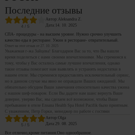
Последние отзывы
Автор:
Aleksandra Z.
Дата:
14. 10. 2025
4
/ 5
СПА- процедуры - на высшем уровне. Нужно срочно улучшить
качество еды в ресторане. Ужин в ресторане- отвратительный.
Ответ на этот отзыв от 27. 10. 2025
Уважаемая г-жа Зайцева! Благодарим Вас за то, что Вы нашли
время поделиться с нами своими впечатлениями. Мы стремимся к
тому, чтобы у Вас остались самые лучшие впечатления, однако
такие отзывы помогают нам выявлять и устранять недостатки в
нашем отеле. Мы стремимся предоставлять исключительный сервис,
но в данном случае мы явно не оправдали Ваших ожиданий. Мы
обязательно обсудим Ваши замечания относительно качества ужина
с нашим шеф-поваром. Если Вы дадите нам шанс вернуть Ваше
доверие, уверяю Вас, мы сделаем всё возможное, чтобы Ваше
пребывание в отеле Ensana Health Spa Hotel Pacifik было приятным.
С уважением, Петр Горки, менеджер по работе с гостями
Автор:
Olga
Дата:
29. 08. 2025
5
/ 5
Все отлично,кроме питания.Оно однообразное.