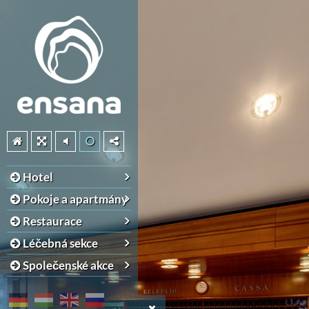
Hotel
Pokoje a apartmány
Restaurace
Léčebná sekce
Společenské akce