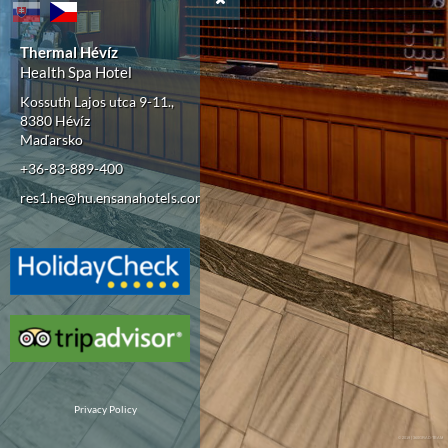
Thermal Hévíz
Health Spa Hotel
Kossuth Lajos utca 9-11.,
8380 Hévíz
Maďarsko
+36-83-889-400
res1.he@hu.ensanahotels.com
Privacy Policy
© 2019 | 360GRAD-TEAM