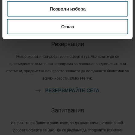
и отговори, свързани с нашата програма за лоялност, моля, посетете
Позволи избора
нашата страница тук.
ЗАДАЙТЕ ВЪПРОС
Отказ
Резервации
Резервирайте най-добрите ни оферти тук. Ако искате да се
присъедините към нашата програма за лоялност за допълнителни
отстъпки, предимства или просто желаете да получавате бюлетини за
всички новости, кликнете тук.
РЕЗЕРВИРАЙТЕ СЕГА
Запитвания
Изпратете ни Вашето запитване, за да подготвим възможно най-
добрата оферта за Вас. Ще се радваме да споделите всякаква