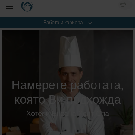
Работа и кариера
Намерете работата,
която Ви подхожда
Хотели Енсана Хелт Спа