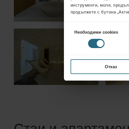
инструменти, моля, продъл
продължете с бутона „Акти
Избор
Необходими cookies
на
съгласие
Отказ
Стаи и апартаме