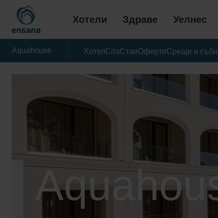
Хотели
Здраве
Уелнес
Aquahouse
Хотел
Спа
Стаи
Оферти
Срещи и съби
Aquahou