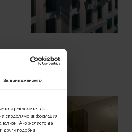
За приложението
ето и рекламите, да
ака споделяме информация
анализи. Ако желаете да
 и други подобни