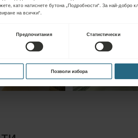
жете, като натиснете бутона „Подробности“. За най-добро 
виране на всички“.
Предпочитания
Статистически
Позволи избора
нти