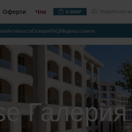
Оферти
Членство
E-SHOP
ПОДАРЪЧЕН В
тия
Активности
Галерия
FAQ
Медикъл пакети
se Галерия