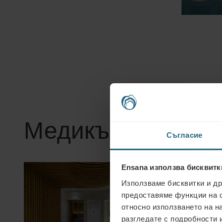
Медикъл СПА це
Съгласие
Ensana използва бисквитк
Използваме бисквитки и др
предоставяме функции на 
относно използването на н
разгледате с подробности и