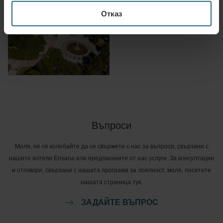
Отказ
Въпроси
Моля, не се колебайте да се свържете с нас за въпроси, свързани с
нашите хотели Ensana или предлаганите от нас услуги. За консултации
и отговори, свързани с нашата програма за лоялност, моля, посетете
нашата страница тук.
ЗАДАЙТЕ ВЪПРОС