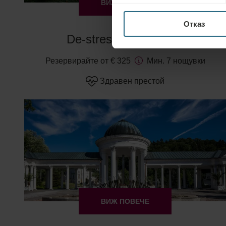
ВИЖ ПОВЕЧЕ
Отказ
De-stress Programme
Резервирайте от € 325
Мин. 7 нощувки
Здравен престой
ВИЖ ПОВЕЧЕ