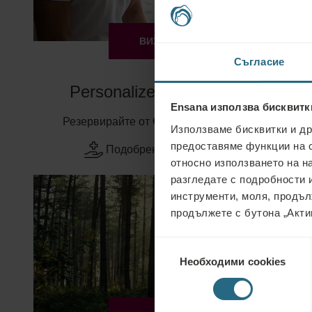
ВИЖ ПОВЕЧЕ
Съгласие
Personalized Health Retreat
Ensana използва бисквитк
Резервирайте от € 305
Мин. 4 нощувки
Използваме бисквитки и др
предоставяме функции на 
Подобрени здравни програми
относно използването на н
разгледате с подробности и
инструменти, моля, продъл
продължете с бутона „Акти
Избор
Необходими cookies
на
съгласие