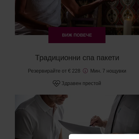
ВИЖ ПОВЕЧЕ
Традиционни спа пакети
Резервирайте от € 228
Мин. 7 нощувки
Здравен престой