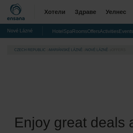
Хотели
Здраве
Уелнес
Nové Lázné
Hotel
Spa
Rooms
Offers
Activities
Event
CZECH REPUBLIC
MARIÁNSKÉ LÁZNĚ
NOVÉ LÁZNĚ
OFFERS
Enjoy great deals