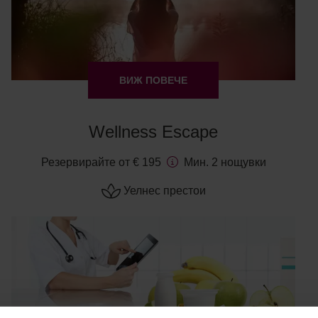
ВИЖ ПОВЕЧЕ
Wellness Escape
Резервирайте от € 195
Мин. 2 нощувки
Уелнес престои