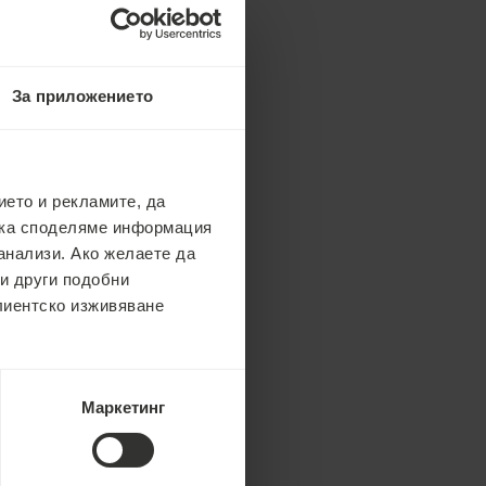
За приложението
ето и рекламите, да
ака споделяме информация
анализи. Ако желаете да
 и други подобни
клиентско изживяване
Маркетинг