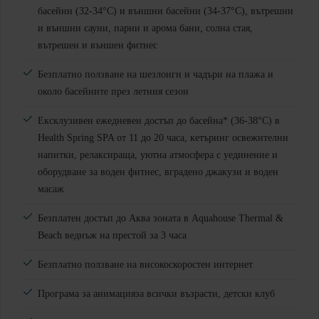
басейни (32-34°C) и външни басейни (34-37°C), вътрешни
и външни сауни, парни и арома бани, солна стая,
вътрешен и външен фитнес
Безплатно ползване на шезлонги и чадъри на плажа и
около басейните през летния сезон
Ексклузивен ежедневен достъп до басейна* (36-38°C) в
Health Spring SPA от 11 до 20 часа, кетъринг освежителни
напитки, релаксираща, уютна атмосфера с уединение и
оборудване за воден фитнес, вградено джакузи и воден
масаж
Безплатен достъп до Аква зоната в Aquahouse Thermal &
Beach веднъж на престой за 3 часа
Безплатно ползване на високоскоростен интернет
Програма за анимацияза всички възрасти, детски клуб