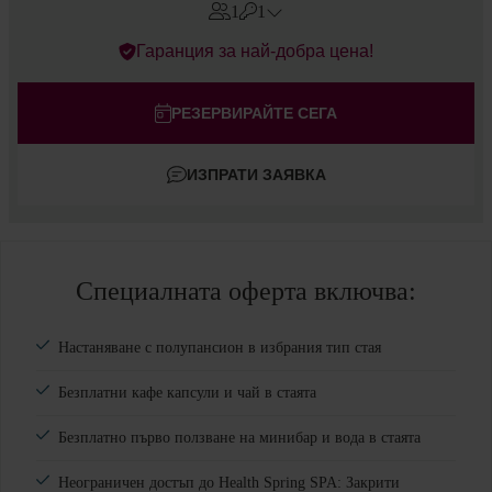
1
1
Errors?
Гаранция за най-добра цена!
Стаи
#
1
Възрастни
РЕЗЕРВИРАЙТЕ СЕГА
Деца
ИЗПРАТИ ЗАЯВКА
Добавете стая
Специалната оферта включва:
Настаняване с полупансион в избрания тип стая
Безплатни кафе капсули и чай в стаята
Безплатно първо ползване на минибар и вода в стаята
Неограничен достъп до Health Spring SPA: Закрити