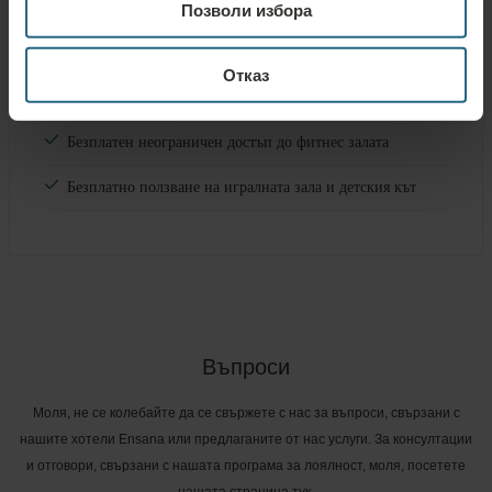
Позволи избора
Безплатни услуги
Отказ
Безплатен неограничен достъп до басейни и сауни
Безплатен неограничен достъп до фитнес залата
Безплатно ползване на игралната зала и детския кът
Въпроси
Моля, не се колебайте да се свържете с нас за въпроси, свързани с
нашите хотели Ensana или предлаганите от нас услуги. За консултации
и отговори, свързани с нашата програма за лоялност, моля, посетете