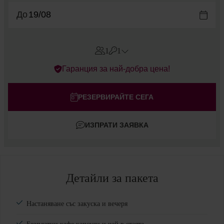
До
1
1
Errors?
Гаранция за най-добра цена!
Стаи
#
1
Възрастни
РЕЗЕРВИРАЙТЕ СЕГА
Деца
ИЗПРАТИ ЗАЯВКА
Добавете стая
Детайли за пакета
Настаняване със закуска и вечеря