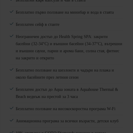
Безплатни кафе капсули и чай в стаята
Безплатно първо ползване на минибар и вода в стаята
Безплатен сейф в стаите
Неограничен достъп до Health Spring SPA: закрити
басейни (32-34°C) и външни басейни (34-37°C), вътрешни
и външни сауни, парни и арома бани, солна стая, фитнес
на закрито и открито
Безплатно ползване на шезлонги и чадъри на плажа и
около басейните през летния сезон
Безплатен достъп до Aqua зоната в Aquahouse Thermal &
Beach веднъж на престой за 3 часа
Безплатно ползване на високоскоростна програма W-Fi
Анимационна програма за всички възрасти, детски клуб