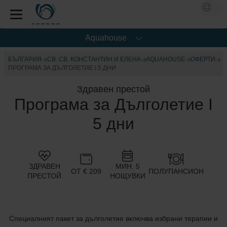
Aquahouse
БЪЛГАРИЯ
СВ. СВ. КОНСТАНТИН И ЕЛЕНА
AQUAHOUSE
OФЕРТИ
ПРОГРАМА ЗА ДЪЛГОЛЕТИЕ I 5 ДНИ
Здравен престой
Програма за Дълголетие I
5 дни
ЗДРАВЕН
МИН. 5
ОТ € 209
ПОЛУПАНСИОН
ПРЕСТОЙ
НОЩУВКИ
Специалният пакет за дълголетие включва избрани терапии и