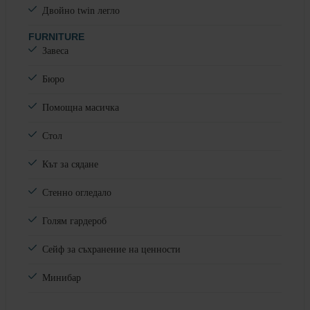
Двойно twin легло
FURNITURE
Завеса
Бюро
Помощна масичка
Стол
Кът за сядане
Стенно огледало
Голям гардероб
Сейф за съхранение на ценности
Минибар