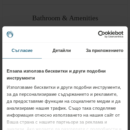
Bathroom & Amenities
Душ
Една мивка
Съгласие
Детайли
За приложението
Тоалетна в банята
Козметично огледало
Ensana използва бисквитки и други подобни
инструменти
Tоалетни принадлежности
Използваме бисквитки и други подобни инструменти,
Шапка за душ
за да персонализираме съдържанието и рекламите,
да предоставяме функции на социалните медии и да
Халат
анализираме нашия трафик. Също така споделяме
информация относно използването на нашия сайт от
Домашни пантофи
Ваша страна с нашите партньори за реклама и
Кърпи за спа и уелнес
анализи. Ако желаете да разгледате с подробности и