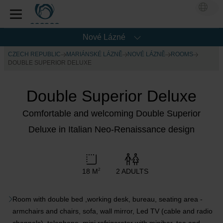
Nové Lázné
CZECH REPUBLIC
MARIÁNSKÉ LÁZNĚ
NOVÉ LÁZNĚ
ROOMS
DOUBLE SUPERIOR DELUXE
Double Superior Deluxe
Comfortable and welcoming Double Superior
Deluxe in Italian Neo-Renaissance design
18 M
2 ADULTS
2
Room with double bed ,working desk, bureau, seating area -
armchairs and chairs, sofa, wall mirror, Led TV (cable and radio