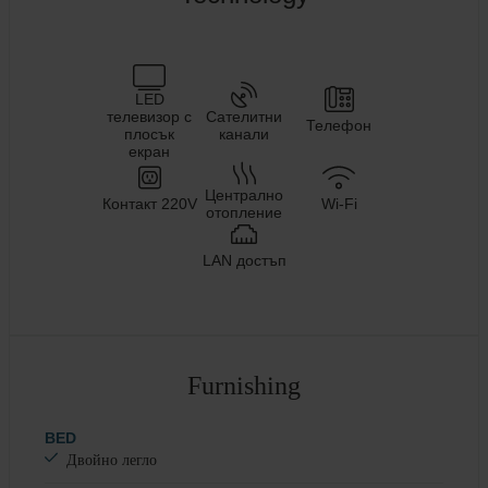
LED
телевизор с
Сателитни
Телефон
плосък
канали
екран
Централно
Контакт 220V
Wi-Fi
отопление
LAN достъп
Furnishing
BED
Двойно легло