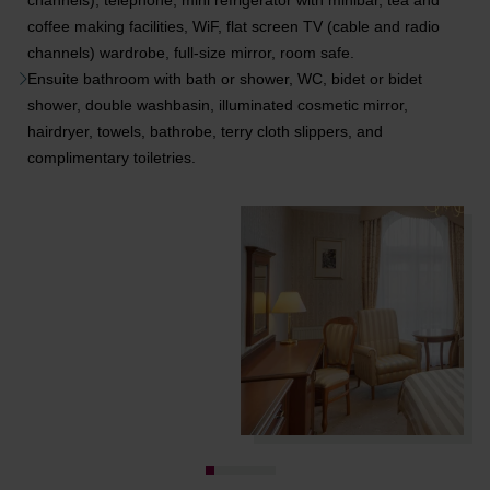
channels), telephone, mini refrigerator with minibar, tea and
coffee making facilities, WiF, flat screen TV (cable and radio
channels) wardrobe, full-size mirror, room safe.
Ensuite bathroom with bath or shower, WC, bidet or bidet
shower, double washbasin, illuminated cosmetic mirror,
hairdryer, towels, bathrobe, terry cloth slippers, and
complimentary toiletries.