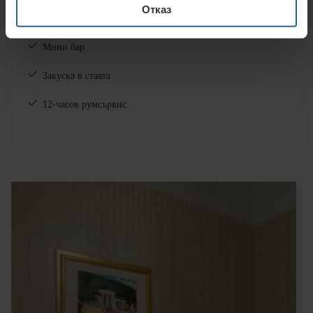
Отказ
Химическо чистене
Мини бар
Закуска в стаята
12-часов румсървис