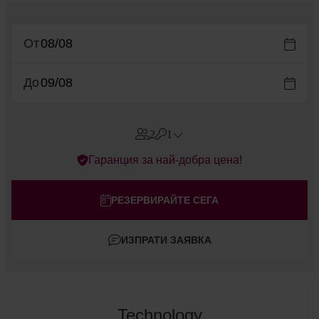
От
До
2
1
Errors?
Гаранция за най-добра цена!
Стаи
#
1
Възрастни
РЕЗЕРВИРАЙТЕ СЕГА
Деца
ИЗПРАТИ ЗАЯВКА
Добавете стая
Technology