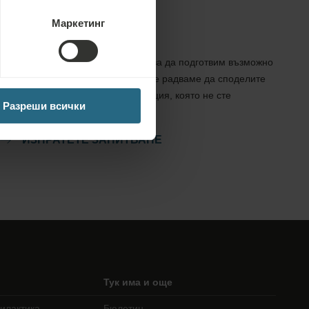
Маркетинг
Запитвания
Изпратете ни Вашето запитване, за да подготвим възможно
най-добрата оферта за Вас. Ще се радваме да споделите
всякаква допълнителна информация, която не сте
Разреши всички
намерили на нашия уебсайт.
ИЗПРАТЕТЕ ЗАПИТВАНЕ
Тук има и още
илактика
Бюлетин