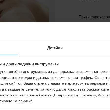
Почти едночасов
Ви. Нашите маса
оптимално здрав
гъвкавостта, нам
Детайли
и и други подобни инструменти
уги подобни инструменти, за да персонализираме съдържани
социалните медии и да анализираме нашия трафик. Също т
ашия сайт от Ваша страна с нашите партньори за реклама и 
 да зададете целите, за които да се използват бисквитките
жете, като натиснете бутона „Подробности“. За най-добро 
виране на всички“.