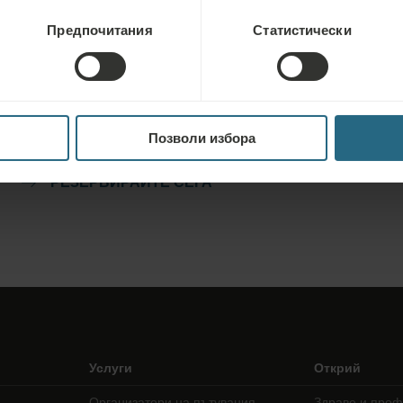
Предпочитания
Статистически
Резервации
Резервирайте най-добрите ни оферти тук. Ако искате да се
присъедините към нашата програма за лоялност за
допълнителни отстъпки, предимства или просто желаете да
Позволи избора
получавате бюлетини за всички новости, кликнете тук.
РЕЗЕРВИРАЙТЕ СЕГА
Услуги
Открий
Организатори на пътувания
Здраве и проф