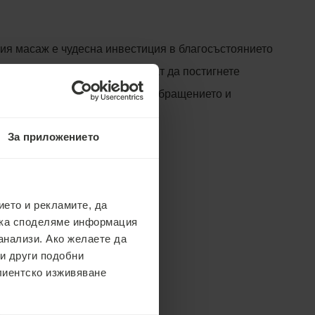
ия масаж е чудесна инвестиция в благосъстоянието
жисти с радост ще Ви помогнат да постигнете
е чрез увеличаване на кръвообращението и
аляване на болката и стреса.
За приложението
ето и рекламите, да
ака споделяме информация
анализи. Ако желаете да
 и други подобни
клиентско изживяване