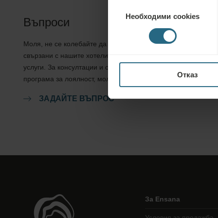
Избор
Необходими cookies
на
Въпроси
съгласие
Моля, не се колебайте да се свържете с нас за въпроси,
свързани с нашите хотели Ensana или предлаганите от нас
услуги. За консултации и отговори, свързани с нашата
Отказ
програма за лоялност, моля, посетете нашата страница тук.
ЗАДАЙТЕ ВЪПРОС
За Ensana
Условия за продажба