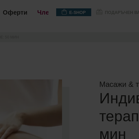
Оферти
Членство
E-SHOP
ПОДАРЪЧЕН В
Е: 50 МИН
Масажи & 
Инди
терап
мин