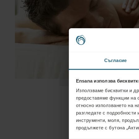
Съгласие
Ensana използва бисквитк
Използваме бисквитки и др
предоставяме функции на 
относно използването на н
разгледате с подробности и
инструменти, моля, продъл
продължете с бутона „Акти