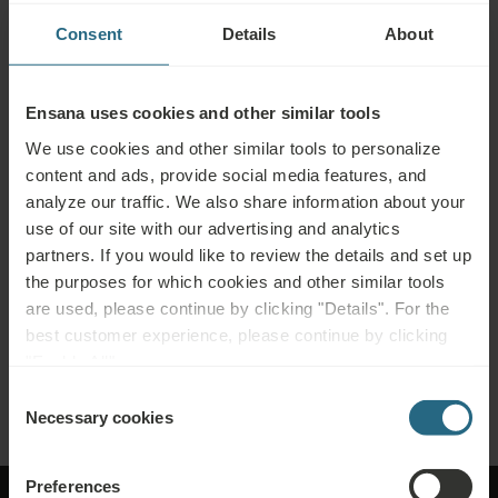
Consent
Details
About
ჯავშნები
ისარგებლეთ ჩვენი საუკეთესო შეთავაზებებით აქ. თუ გსურთ
გაწევრიანდეთ ლოიალობის პროგრამაში დამატებითი ფასდაკლებებისა
Ensana uses cookies and other similar tools
და პრივილეგიების მისაღებად, ან უბრალოდ თვალი ადევნოთ
We use cookies and other similar tools to personalize
სიახლეებს, დააჭირეთ აქ.
content and ads, provide social media features, and
analyze our traffic. We also share information about your
ᲓᲐᲯᲐᲕᲨᲜᲔᲗ ᲐᲮᲚᲐ
use of our site with our advertising and analytics
partners. If you would like to review the details and set up
მოთხოვნები
the purposes for which cookies and other similar tools
are used, please continue by clicking "Details". For the
გამოგვიგზავნეთ თქვენი მოთხოვნა, რათა შევძლოთ თქვენზე მორგებული
best customer experience, please continue by clicking
საუკეთესო შეთავაზების მომზადება. სიამოვნებით მოგაწვდით ნებისმიერ
"Enable All".
დამატებით ინფორმაციას, რომელიც ჩვენს ვებგვერდზე ვერ იპოვეთ.
Consent
Necessary cookies
Selection
Preferences