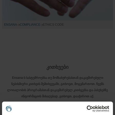
ENSANA
COMPLIANCE
ETHICS CODE
კითხვები
Ensana-ს სასტუმროებსა თუ მომსახურებასთან დაკავშირებული
ნებისმიერი კითხვის შემთხვევაში, გთხოვთ, მოგვმართოთ. ჩვენს
ლოიალობის პროგრამასთან დაკავშირებულ კითხვებსა და პასუხებზე
ინფორმაციის მისაღებად, გთხოვთ, დააჭიროთ აქ.
ᲓᲐᲡᲕᲘᲗ ᲙᲘᲗᲮᲕᲐ