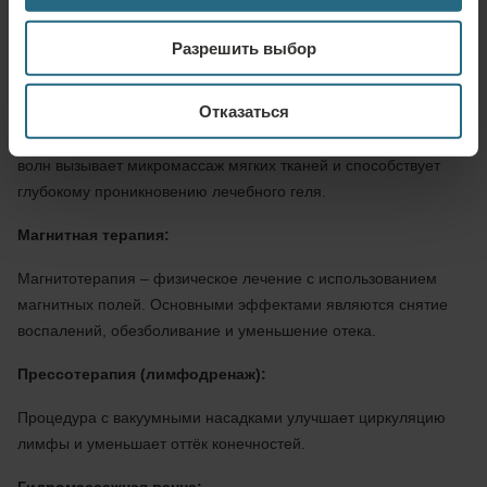
нерва периферической нервной системы. Улучшает трофику
Разрешить выбор
поврежденного нерва и нейротрантрансмиссию.
Ультразвуковая терапия (фонофорез):
Отказаться
Слаботочная обработка с использованием ультразвуковых
волн вызывает микромассаж мягких тканей и способствует
глубокому проникновению лечебного геля.
Mагнитная терапия:
Магнитотерапия – физическое лечение с использованием
магнитных полей. Основными эффектами являются снятие
воспалений, обезболивание и уменьшение отека.
Прессотерапия (лимфодренаж):
Процедура с вакуумными насадками улучшает циркуляцию
лимфы и уменьшает оттёк конечностей.
Гидромассажная ванна: