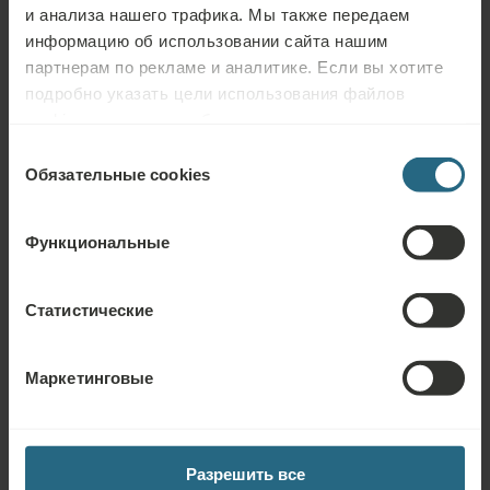
и анализа нашего трафика. Мы также передаем
путей
информацию об использовании сайта нашим
воспаления в полости рта – пародонтит, афты,
партнерам по рекламе и аналитике. Если вы хотите
гингивит и т. д.
подробно указать цели использования файлов
cookies и других подобных инструментов нажмите
кнопку «Подробнее». Для лучшей работы сайта
Выбор
используйте кнопку «Разрешить всё».
Обязательные cookies
согласия
Функциональные
Лечение электрическим током:
Статистические
Лечение с использованием слаботочного электричества с
миорелаксирующим, обезболивающим и регенеративным
Маркетинговые
эффектом.
Электроимпульсные стимуляции:
Разрешить все
Стимуляция электрическими импульсами определенного