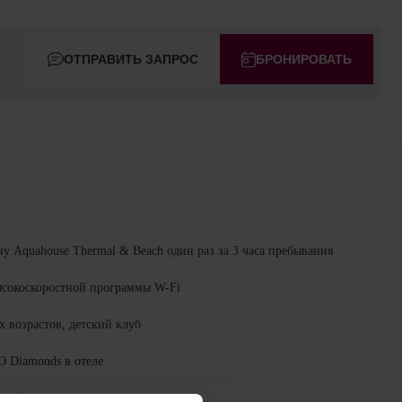
ОТПРАВИТЬ ЗАПРОС
БРОНИРОВАТЬ
ну Aquahouse Thermal & Beach один раз за 3 часа пребывания
ысокоскоростной программы W-Fi
 возрастов, детский клуб
 Diamonds в отеле
енной вместимостью