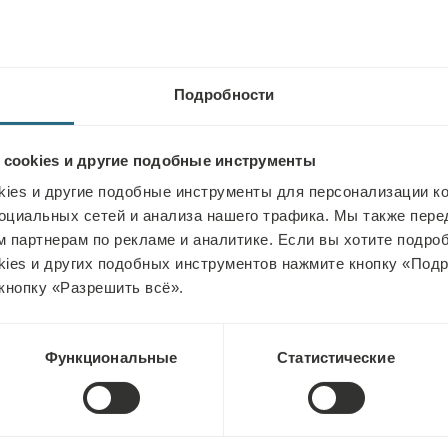
е ванны, соляная комната,
Регистрация после 15:00
Выезд до 23:00
зле бассейнов в летний сезон
Подробности
 cookies и другие подобные инструменты
ies и другие подобные инструменты для персонализации ко
оциальных сетей и анализа нашего трафика. Мы также пер
 партнерам по рекламе и аналитике. Если вы хотите подроб
kies и других подобных инструментов нажмите кнопку «Под
кнопку «Разрешить всё».
1)
Функциональные
Статистические
ы не позднее чем за 7 дней до прибытия. Оставшиеся 70% 
пия (7)
мены после этого периода авансовый платеж не возвращает
о даты заселения.