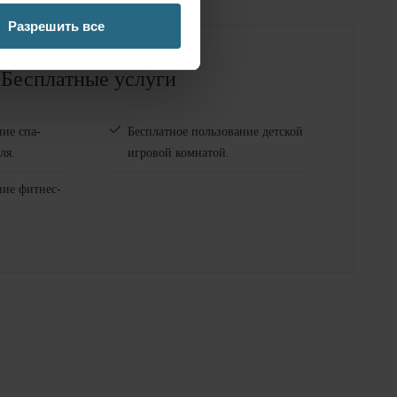
Разрешить все
Бесплатные услуги
ние спа-
Бесплатное пользование детской
ля.
игровой комнатой.
ние фитнес-