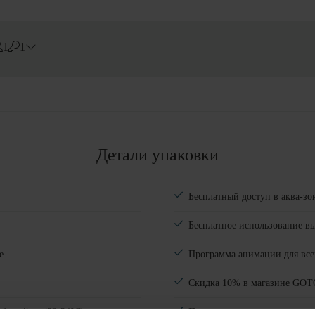
1
1
Errors?
Номера
#
1
Взрослые
Детали упаковки
Дети
Добавить комнату
Бесплатный доступ в аква-зо
Бесплатное использование в
е
Программа анимации для всех
Скидка 10% в магазине GOTO
бассейны (32-34°C) и открытые
Платная парковка с огранич