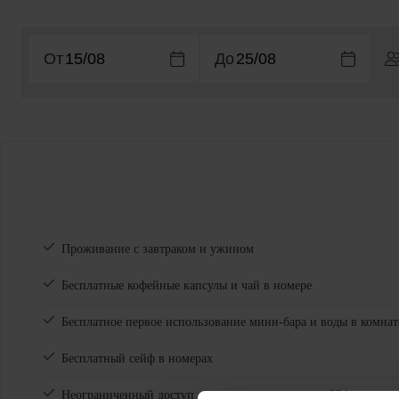
От
До
Проживание с завтраком и ужином
Бесплатные кофейные капсулы и чай в номере
Бесплатное первое использование мини-бара и воды в комнат
Бесплатный сейф в номерах
Неограниченный доступ к здоровому источнику SPA: крытые 