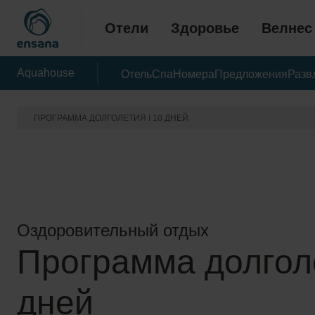
Отели
Здоровье
Велнес
Aquahouse
Отель
Спа
Номера
Предложения
Разв
ПРОГРАММА ДОЛГОЛЕТИЯ I 10 ДНЕЙ
Оздоровительный отдых
Программа долголе
дней