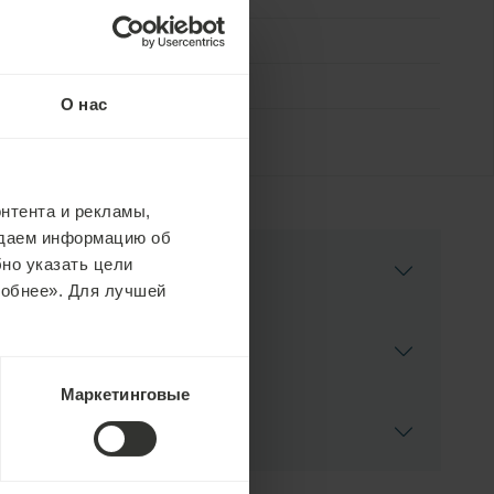
О нас
нтента и рекламы,
едаем информацию об
но указать цели
робнее». Для лучшей
Маркетинговые
оплачиваются в отеле. Бесплатные отмены
ся.