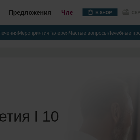
Предложения
Членство
E-SHOP
СЕ
лечения
Мероприятия
Галерея
Частые вопросы
Лечебные пр
тия I 10