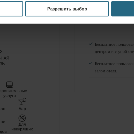
Разрешить выбор
(6)
Бесплатное пользова
центром и сауной оте
БНАЯ
ЗЬ
Бесплатное пользова
залом отеля.
оровительные
услуги
ран
Бар
пно
Для
некурящих
дов