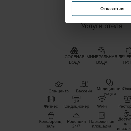
Подводная аэробика (6)
Отказаться
Рефлексология / Индийский массаж головы 
Массаж горячими камнями (5)
Услуги отеля
Биоптронная светотерапия (10)
СОЛЕНАЯ
МИНЕРАЛЬНАЯ
ЛЕЧЕ
ВОДА
ВОДА
ГРЯ
Медицинские
Озд
Спа-центр
Бассейн
услуги
Фитнес
Кондиционер
Wi-Fi
Ресто
Досту
Конференц-
Pецепция
Парковочная
для
залы
24/7
площадка
инвали