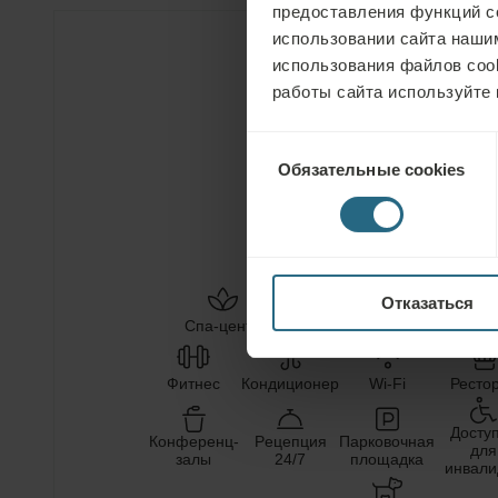
предоставления функций с
использовании сайта нашим
использования файлов coo
Услуги отеля
работы сайта используйте 
Выбор
Обязательные cookies
согласия
СОЛЕНАЯ
ЛЕЧЕБНАЯ
ВОДА
ГРЯЗЬ
Отказаться
Медицинские
Озд
Спа-центр
Бассейн
услуги
Фитнес
Кондиционер
Wi-Fi
Ресто
Досту
Конференц-
Pецепция
Парковочная
для
залы
24/7
площадка
инвали