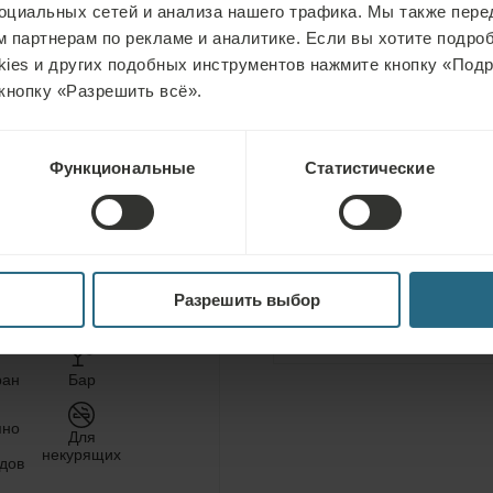
оциальных сетей и анализа нашего трафика. Мы также пер
 партнерам по рекламе и аналитике. Если вы хотите подроб
kies и других подобных инструментов нажмите кнопку «Под
кнопку «Разрешить всё».
Бесплатное посещени
Функциональные
Статистические
и саун отеля
Бесплатное посещени
залов отеля
Бесплатный Wi-Fi
Разрешить выбор
оровительные
услуги
ран
Бар
пно
Для
некурящих
дов