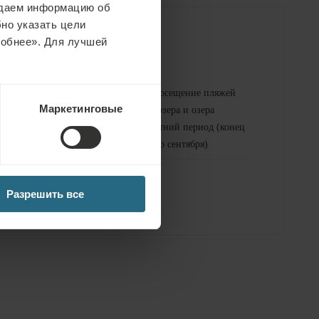
едаем информацию об
но указать цели
робнее». Для лучшей
Бесплатные услуги
е спа-зоны
Бесплатное посещение пляжей
Маркетинговые
Медвежьего озера и озера
Алуниш в летний период (конец
е фитнес-
июня – начало сентября)
Разрешить все