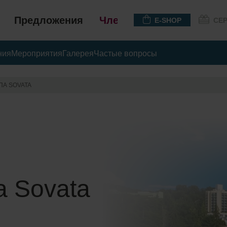
Предложения
Членство
E-SHOP
СЕ
ния
Мероприятия
Галерея
Частые вопросы
ПА SOVATA
а Sovata