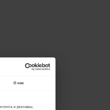
до заезда
0%
О нас
нтента и рекламы,