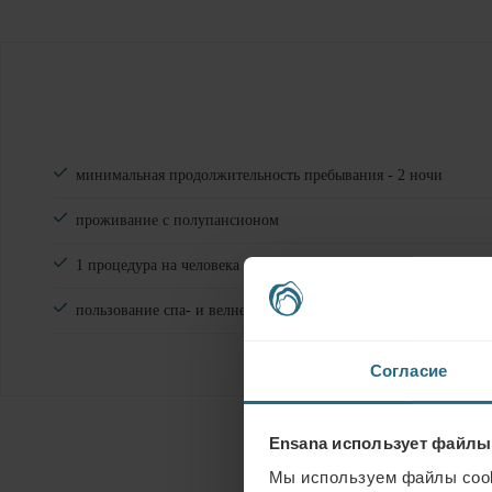
минимальная продолжительность пребывания - 2 ночи
проживание с полупансионом
1 процедура на человека (взрослого) в день
пользование спа- и велнес-услугами
Согласие
Ensana использует файлы
Мы используем файлы cook