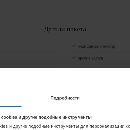
Номера
#
1
Взрослые
Детали пакета
Дети
Добавить комнату
медицинский осмотр
прочие услуги
бесплатная отмена за 7 дней 
плата за отмену в размере 3
Подробности
 cookies и другие подобные инструменты
ies и другие подобные инструменты для персонализации ко