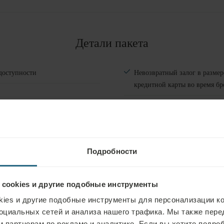
#
1
Взрослые
Детали пакета
Дети
Добавить комнату
доступности
Невозвратный залог в разме
кредитной карты во время б
Бронирование не может быть
Подробности
 cookies и другие подобные инструменты
ies и другие подобные инструменты для персонализации ко
оциальных сетей и анализа нашего трафика. Мы также пер
 партнерам по рекламе и аналитике. Если вы хотите подроб