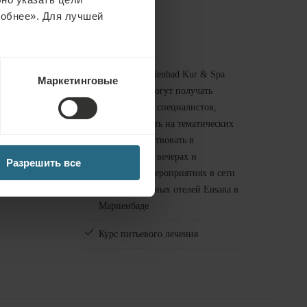
робнее». Для лучшей
Бесплатные услуги
е спа-зоны
С картой Marienbad Kur & Spa
Маркетинговые
гости отеля могут получать
консультации специалистов,
е фитнес-
присутствовать на тематических
лекциях, участвовать в
музыкальных вечерах и
Разрешить все
культурных мероприятиях в сети
оздоровительных отелей Ensana в
Мариенбаде
Курс питьевого лечения