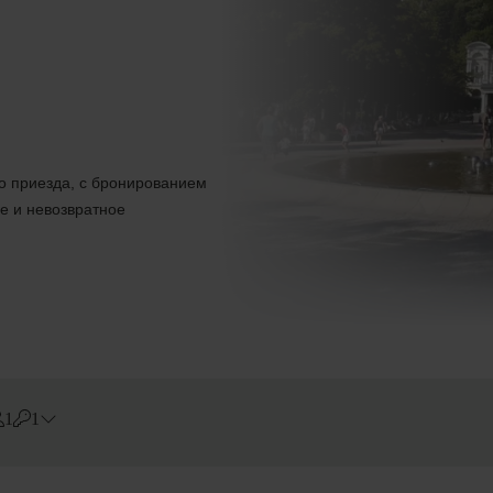
до приезда, с бронированием
е и невозвратное
1
1
Errors?
Номера