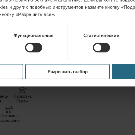
kies и других подобных инструментов нажмите кнопку «Под
кнопку «Разрешить всё».
Бесплатное посещени
Функциональные
Статистические
и саун отеля
ТЕРАПИЯ
Бесплатное посещени
залов отеля
Разрешить выбор
е
Фитнес
енц-
Парковка
ы
Гараж
Питомцы
разрешены