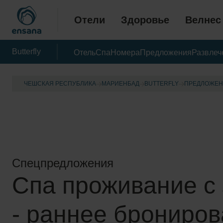
Отели
Здоровье
Велнес
Butterfly
Отель
Спа
Номера
Предложения
Развлеч
ЧЕШСКАЯ РЕСПУБЛИКА
МАРИЕНБАД
BUTTERFLY
ПРЕДЛОЖЕ
Cпецпредложения
Спа проживание с
- раннее брониро