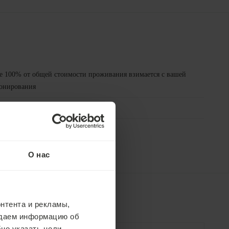
ре 100% от общей стоимости проживания взимается с вашей
ронирования
 отменено или изменено
О нас
нтента и рекламы,
едаем информацию об
но указать цели