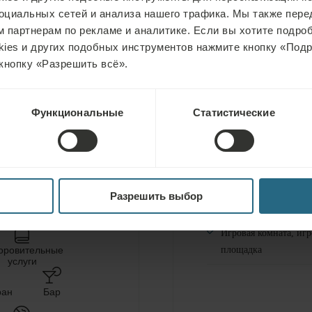
оциальных сетей и анализа нашего трафика. Мы также пер
 партнерам по рекламе и аналитике. Если вы хотите подроб
kies и других подобных инструментов нажмите кнопку «Под
кнопку «Разрешить всё».
Функциональные
Статистические
Бесплатное посещени
и саун отеля
ИМАТОТЕРАПИЯ
Бесплатное посещени
Разрешить выбор
залов отеля
Игровая комната, игр
оровительные
площадка
услуги
ран
Бар