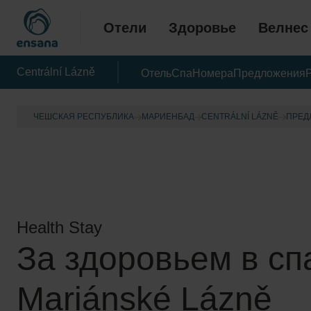
Отели
Здоровье
Велнес
Centrální Lázně
Отель
Спа
Номера
Предложения
ЧЕШСКАЯ РЕСПУБЛИКА
МАРИЕНБАД
CENTRÁLNÍ LÁZNĚ
ПРЕД
Health Stay
За здоровьем в сп
Mariánské Lázně