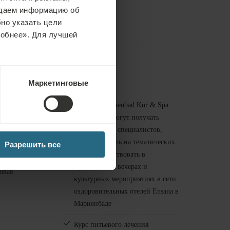
едаем информацию об
но указать цели
робнее». Для лучшей
Бесплатные услуги
Маркетинговые
е спа-зоны
С картой Marienbad Kur & Spa
гости отеля могут получать
консультации специалистов,
е фитнес-
присутствовать на тематических
Разрешить все
лекциях, участвовать в
музыкальных вечерах и
овая
культурных мероприятиях в сети
оздоровительных отелей Ensana в
Мариенбаде
Курс питьевого лечения