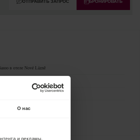
ОТПРАВИТЬ ЗАПРОС
БРОНИРОВАТЬ
аню в отеле Nové Lázně
ес центр в отеле Hvězda
тр Premier в отеле Centrální Lázně
О нас
нтента и рекламы,