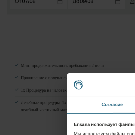
От
До
Mин. продолжительность пребывания 2 ночи
Проживание с полупансионом
1x Процедура на человека в ночь
Лечебные процедуры: 1x гидромассажная ванна, 1x минераль
Согласие
лечебный частичный массаж, 1х сухая углекислая ванна.
Ensana использует файлы
Мы используем файлы cook