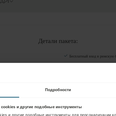
1
1
Errors?
Номера
#
1
Взрослые
Детали пакета:
Дети
Добавить комнату
Бесплатный вход в римскую б
Бесплатный вход в Аква-Велн
Бесплатный вход в фитнес-цен
ная ванна с природным СO2, 1х
Подробности
 cookies и другие подобные инструменты
ies и другие подобные инструменты для персонализации ко