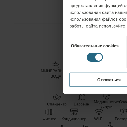
предоставления функций с
использовании сайта нашим
использования файлов coo
работы сайта используйте 
Выбор
Услуги отеля
Обязательные cookies
согласия
МИНЕРАЛЬНАЯ
ЛЕЧЕБНАЯ
ПРИРОДНЫЙ
КЛ
ВОДА
ГРЯЗЬ
CO₂
Отказаться
Медицинские
Озд
Спа-центр
Бассейн
услуги
Фитнес
Кондиционер
Wi-Fi
Ресто