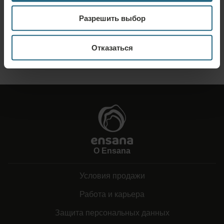
Отправьте нам свой запрос, чтобы мы могли подготовить для вас
Разрешить выбор
наилучшее предложение. Мы будем рады предоставить вам
дополнительную информацию, которую вы не нашли на нашем сайте.
Отказаться
ОТПРАВИТЬ ЗАПРОС
О Ensana
Условия продажи
Работа и карьера
Защита персональных данных