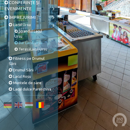
CONFERINŢE ŞI
EVENIMENTE
ÎMPREJURIMI
Lacul Ursu
Ștrandul Lacul
Ursu
Bar Lacul Ursu
TerasăLacul Ursu
Fitness pe Drumul
Sării
Drumul Sării
Lacul Roșu
Muntele de sare
Lacul dulce Paraschiva