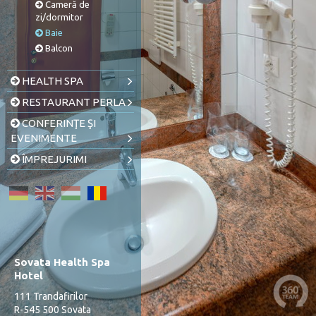
Cameră de
zi/dormitor
Baie
Balcon
HEALTH SPA
RESTAURANT PERLA
CONFERINŢE ŞI
EVENIMENTE
ÎMPREJURIMI
Sovata Health Spa
Hotel
111 Trandafirilor
R-545 500 Sovata