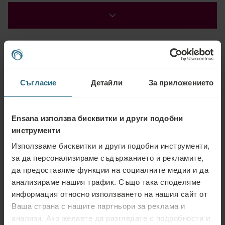
Съгласие
Детайли
За приложението
Въпроси
Ensana използва бисквитки и други подобни
Моля, не се колебайте да се свържете с нас за въпроси, свързани с
инструменти
нашите хотели Ensana или предлаганите от нас услуги. За консултации
Използваме бисквитки и други подобни инструменти,
и отговори, свързани с нашата програма за лоялност, моля, посетете
за да персонализираме съдържанието и рекламите,
нашата страница тук.
да предоставяме функции на социалните медии и да
ЗАДАЙТЕ ВЪПРОС
анализираме нашия трафик. Също така споделяме
информация относно използването на нашия сайт от
Ваша страна с нашите партньори за реклама и
Резервации
анализи. Ако желаете да разгледате с подробности и