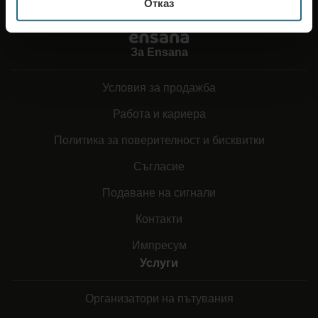
Отказ
За Ensana
Условия за продажба
Работа и кариера
Политика за поверителност и бисквитки
Съгласие
Подаване на сигнали
Контакти
Импресум
Услуги
Организатори на пътувания