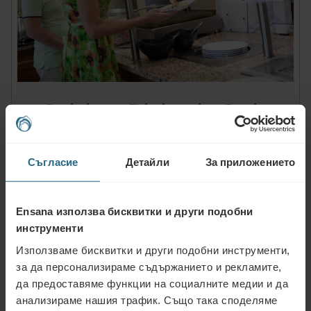
Cuisine, Dining in Style
In order to give you a balanced nutrition, the well- trained
Съгласие
Детайли
За приложението
kitchen staff at the Ensana Hotels in Marienbad combines local
and international specialties with a variety of light, healthy,
carefully prepared and, above all, tasty dishes. You can
Ensana използва бисквитки и други подобни
indulge in culinary delights without having to sacrifice your
инструменти
success.
Използваме бисквитки и други подобни инструменти,
за да персонализираме съдържанието и рекламите,
EXPLORE CUISINE
да предоставяме функции на социалните медии и да
анализираме нашия трафик. Също така споделяме