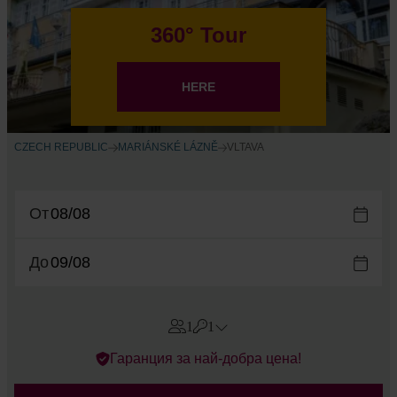
360° Tour
HERE
CZECH REPUBLIC
MARIÁNSKÉ LÁZNĚ
VLTAVA
От
До
1
1
Errors?
Гаранция за най-добра цена!
Стаи
#
1