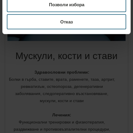
Позволи избора
Отказ
Мускули, кости и стави
Здравословни проблеми:
Болки в гърба, ставите, врата, раменете, таза, артрит,
ревматизъм, остеопороза, дегенеративни
заболявания, следоперативно възстановяване,
мускули, кости и стави
Лечения:
Функционални тренировки и физиотерапия,
раздвижване и противовъзпалителни процедури,