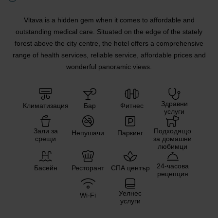
Vltava is a hidden gem when it comes to affordable and
outstanding medical care. Situated on the edge of the stately
forest above the city centre, the hotel offers a comprehensive
range of health services, reliable service, affordable prices and
wonderful panoramic views.
Здравни
Климатизация
Бар
Фитнес
услуги
Зали за
Подходящо
Непушачи
Паркинг
срещи
за домашни
любимци
24-часова
Басейн
Ресторант
СПА център
рецепция
Уелнес
Wi-Fi
услуги