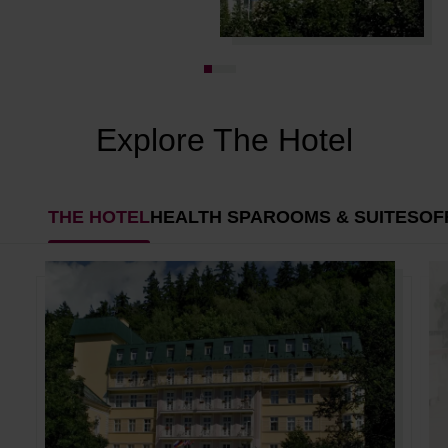
Explore The Hotel
THE HOTEL
HEALTH SPA
ROOMS & SUITES
OF