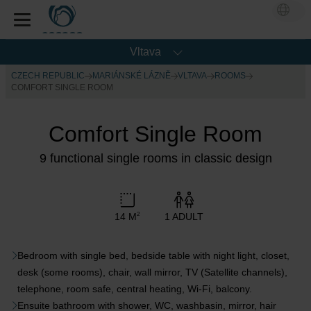
Vltava
CZECH REPUBLIC
MARIÁNSKÉ LÁZNĚ
VLTAVA
ROOMS
COMFORT SINGLE ROOM
Comfort Single Room
9 functional single rooms in classic design
14 M
1 ADULT
2
Bedroom with single bed, bedside table with night light, closet,
desk (some rooms), chair, wall mirror, TV (Satellite channels),
telephone, room safe, central heating, Wi-Fi, balcony.
Ensuite bathroom with shower, WC, washbasin, mirror, hair