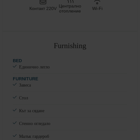
Централно
Контакт 220V
Wi-Fi
отопление
Furnishing
BED
Единично легло
FURNITURE
Завеса
Стол
Кът за сядане
Стенно огледало
Малък гардероб