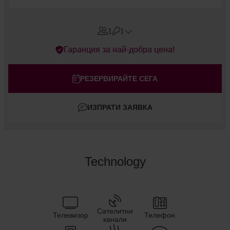
1
1
Errors?
Гаранция за най-добра цена!
Стаи
#
1
Възрастни
РЕЗЕРВИРАЙТЕ СЕГА
Деца
ИЗПРАТИ ЗАЯВКА
Добавете стая
Technology
Сателитни
Телевизор
Телефон
канали