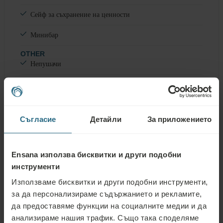
Сейф за съхранение на ценности
Минибар
OTHER
Непушачи
Bathroom & Amenities
Съгласие
Детайли
За приложението
Една мивка
Ensana използва бисквитки и други подобни
Тоалетна в банята
инструменти
Използваме бисквитки и други подобни инструменти,
Tоалетни принадлежности
за да персонализираме съдържанието и рекламите,
Халат
да предоставяме функции на социалните медии и да
анализираме нашия трафик. Също така споделяме