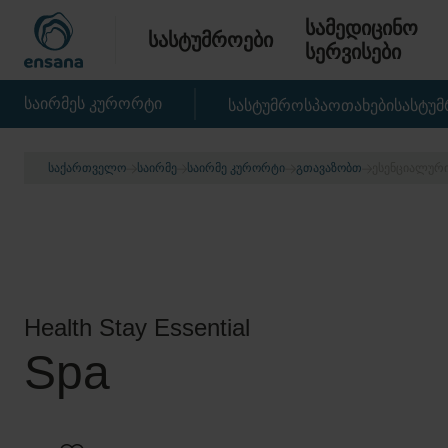
სამედიცინო
სასტუმროები
სერვისები
საირმეს კურორტი
სასტუმრო
სპა
ოთახები
სასტუ
ᲡᲐᲥᲐᲠᲗᲕᲔᲚᲝ
ᲡᲐᲘᲠᲛᲔ
ᲡᲐᲘᲠᲛᲔ ᲙᲣᲠᲝᲠᲢᲘ
ᲒᲗᲐᲕᲐᲖᲝᲑᲗ
ᲔᲡᲔᲜᲪᲘᲐᲚᲣᲠᲘ
Health Stay Essential
Spa