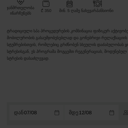
ᲯᲐᲜᲛᲠᲗᲔᲚᲝᲑᲐ
₾ 350
ᲛᲘᲜ. 5 ᲦᲐᲛᲔ
ᲜᲐᲮᲔᲕᲐᲠᲞᲐᲜᲡᲘᲝᲜᲘ
ᲘᲜᲐᲠᲩᲣᲜᲔᲑᲡ
ტრადიციული სპა პროცედურების კომბინაცია ფიზიკურ აქტივობ
მობილურობის გასაუმჯობესებლად და გონებრივი რელაქსაციის
სტუმრებისთვის, რომლებიც გრძნობენ სხეულის დაძაბულობას 
სტრესისგან, ეს პროგრამა მოგცემთ რეგენერაციას, მოდუნებუ
სტრესის დასაძლევად.
დან
მდე