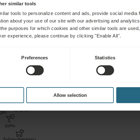
er similar tools
ilar tools to personalize content and ads, provide social media 
tion about your use of our site with our advertising and analytics 
 the purposes for which cookies and other similar tools are used,
mer experience, please continue by clicking "Enable All".
ები
უ
Preferences
Statistics
სასტუმროს სპა და ს
ზონის უფასო გამოყ
ᲛᲐᲢᲝᲗᲔᲠᲐᲞᲘᲐ
Allow selection
ეს
ფიტნესი
ები
ბარი
ნებადართულია