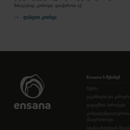
მისაღებად, გთხოვთ, დააჭიროთ აქ.
ᲓᲐᲡᲕᲘᲗ ᲙᲘᲗᲮᲕᲐ
Ensana-ს შესახებ
მედია
ვაკანსიები და კარიერ
დაჯავშნის პირობები
კონფიდენციალურობა
უსაფრთხოება
სტანდარტებთან შესაბ