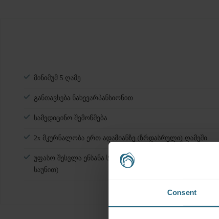
მინიმუმ 5 ღამე
განთავსება ნახევარპანსიონით
სამედიცინო შემოწმება
2x მკურნალობა ერთ ადამიანზე (ზრდასრული) ღამეში
უფასო შესვლა
ენსანა საირმე წყაროებში (გამაჯანსაღებ
საუნით)
Consent