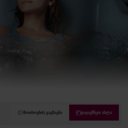
ᲛᲝᲗᲮᲝᲕᲜᲘᲡ ᲒᲐᲒᲖᲐᲕᲜᲐ
ᲓᲐᲯᲐᲕᲨᲜᲔᲗ ᲐᲮᲚᲐ