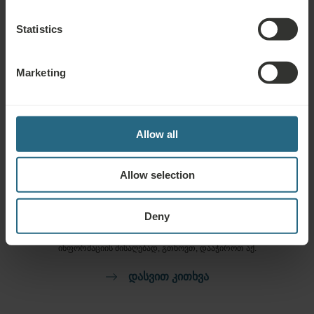
უფასო მომსახურება
Statistics
სასტუმროს სპა და საუნის ზონის უფასო გამოყენება
Marketing
Allow all
კითხვები
Allow selection
Ensana-ს სასტუმროებსა თუ მომსახურებასთან დაკავშირებული
ნებისმიერი კითხვის შემთხვევაში, გთხოვთ, მოგვმართოთ. ჩვენს
Deny
ლოიალობის პროგრამასთან დაკავშირებულ კითხვებსა და პასუხებზე
ინფორმაციის მისაღებად, გთხოვთ, დააჭიროთ აქ.
ᲓᲐᲡᲕᲘᲗ ᲙᲘᲗᲮᲕᲐ