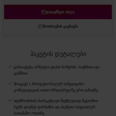
ოთახები
#
1
ზრდასრული
ᲓᲐᲯᲐᲕᲨᲜᲔᲗ ᲐᲮᲚᲐ
ბავშვები
ᲛᲝᲗᲮᲝᲕᲜᲘᲡ ᲒᲐᲒᲖᲐᲕᲜᲐ
ნომრის დამატება
პაკეტის დეტალები
განთავსება არჩეული ტიპის ნომერში, საუზმითა და
ვახშმით
მოიცავს 1 პროფესიონალურ სამედიცინო
კონსულტაციას თითო ზრდასრულზე ერთ ვიზიტზე
სტუმრობისას ისარგებლეთ შეუზღუდავი წვდომით
ჩვენს ფიტნეს დარბაზსა და ბავშვთა სპეციალურ
სათამაშო ოთახზე.