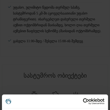
უფასო, ულიმიტო წვდომა თერმულ სპაზე,
სასტუმროდან 5 კმ-ში (ყოველსაათიანი უფასო
ტრანსფერით). ისარგებლეთ დახურული თერმული
აუზით ოქტომბრიდან მაისამდე, ხოლო ღია თერმული
აუზებით ზაფხულის სეზონზე (მაისიდან ოქტომბრამდე).
გასვლა 11:00-მდე / შესვლა 15:00-ის შემდეგ
სასტუმროს ობიექტები
ᲛᲘᲜᲔᲠᲐᲚᲣᲠᲘ
ᲡᲐᲛᲙᲣᲠᲜᲐᲚᲝ
ᲗᲔᲠᲛᲣᲚᲘ
ᲬᲧᲐᲚᲘ
ᲢᲐᲚᲐᲮᲘ
ᲬᲧᲐᲚᲘ