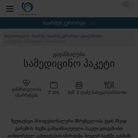
საირმეს კურორტი
ᲡᲐᲥᲐᲠᲗᲕᲔᲚᲝ
ᲡᲐᲘᲠᲛᲔ
ᲡᲐᲘᲠᲛᲔ ᲙᲣᲠᲝᲠᲢᲘ
ᲒᲗᲐᲕᲐᲖᲝᲑᲗ
ᲓᲐᲡᲕᲔᲜᲔᲑᲐ ᲡᲐᲛᲔᲓᲘᲪᲘᲜᲝ ᲨᲔᲛᲝᲬᲛᲔᲑᲘᲗ
გაჯანსაღება
სამედიცინო პაკეტი
ᲯᲐᲜᲛᲠᲗᲔᲚᲝᲑᲐ
₾ 305
ᲛᲘᲜ. 2 ᲦᲐᲛᲔ
ᲜᲐᲮᲔᲕᲐᲠᲞᲐᲜᲡᲘᲝᲜᲘ
ᲘᲜᲐᲠᲩᲣᲜᲔᲑᲡ
შეუთავსეთ პროფესიონალური მზრუნველობა ტყის მშვიდ
გარემოს. ჩვენი გამაჯანსაღებელი პაკეტი გთავაზობთ
კომფორტულ განთავსებას იმერეთში, ნოყიერ საუზმე-ვახშამს