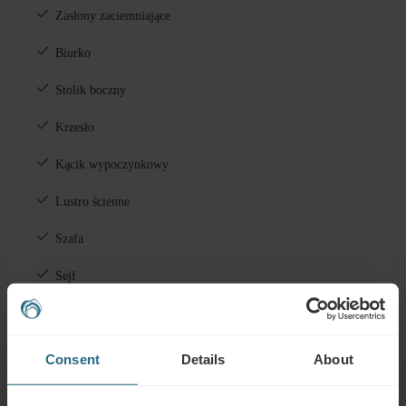
Zasłony zaciemniające
Biurko
Stolik boczny
Krzesło
Kącik wypoczynkowy
Lustro ścienne
Szafa
Sejf
Minibar
Consent
Details
About