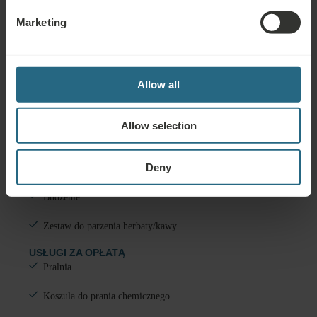
Zestaw do czyszczenia butów na obcasie
Marketing
Suszarka do włosów
Allow all
Usługi
Allow selection
USŁUGI WLICZONE W CENĘ
Deny
Woda w dniu przyjazdu
Budzenie
Zestaw do parzenia herbaty/kawy
USŁUGI ZA OPŁATĄ
Pralnia
Koszula do prania chemicznego