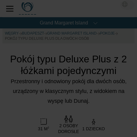
Grand Margaret Island
WĘGRY
BUDAPESZT
GRAND MARGARET ISLAND
POKOJE
POKÓJ TYPU DELUXE PLUS DLA DWÓCH OSÓB
Pokój typu Deluxe Plus z 2
łóżkami pojedynczymi
Przestronny i odnowiony pokój dla dwóch osób,
urządzony w klasycznym stylu, z widokiem na
wyspę lub Dunaj.
2 OSOBY
31 M
1 DZIECKO
2
DOROSŁE