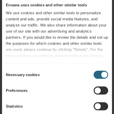
Łazienka i udogodnienia
Ensana uses cookies and other similar tools
We use cookies and other similar tools to personalize
Prysznic lub wanna
content and ads, provide social media features, and
analyze our traffic. We also share information about your
Jedna umywalka
use of our site with our advertising and analytics
WC w łazience
partners. If you would like to review the details and set up
the purposes for which cookies and other similar tools
Lustro kosmetyczne
are used, please continue by clicking "Details". For the
best customer experience, please continue by clicking
Przybory toaletowe
"Enable All".
Czepek kąpielowy
Consent
Necessary cookies
Selection
Szlafrok
Kapcie
Preferences
Ręczniki do Spa & Wellness
Statistics
Zestaw do szycia