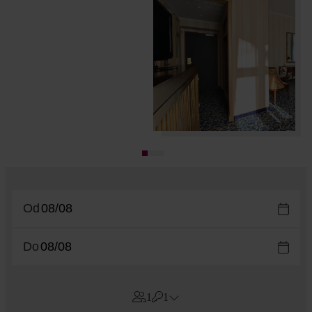
Od
Do
1
1