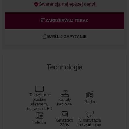
Errors?
Gwarancja najlepszej ceny!
Pokój
#
1
Dorośli
ZAREZERWUJ TERAZ
Dzieci
WYŚLIJ ZAPYTANIE
Dodaj pokój
Technologia
Telewizor z
płaskim
Kanały
Radio
ekranem,
kablowe
telewizor LED
Gniazdko
Klimatyzacja
Telefon
220V
indywidualna