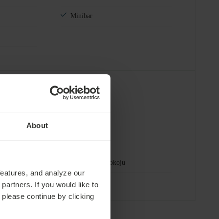
Minibar
Usługi
About
Śniadanie w pokoju
features, and analyze our
partners. If you would like to
 please continue by clicking