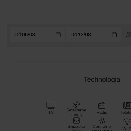
Od
Do
Technologia
Satelitarne
TV
Radio
Telef
kanały
Gniazdko
Centralne
Wi-F