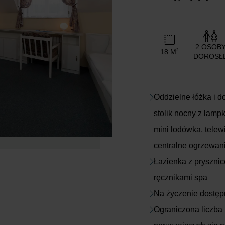
2 OSOB
18 M
2
DOROSŁ
Oddzielne łóżka i d
stolik nocny z lampk
mini lodówka, telewi
centralne ogrzewani
Łazienka z pryszni
ręcznikami spa
Na życzenie dostępn
Ograniczona liczba 