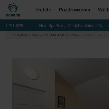
Hotele
Pozdrowienia
Well
Pro Patria
Hotel
Spa
Pokoje
Oferty
Działalność
Galer
SŁOWACJA
PIESZCZANY
PRO PATRIA
POKOJE
POKÓJ DWUOSO