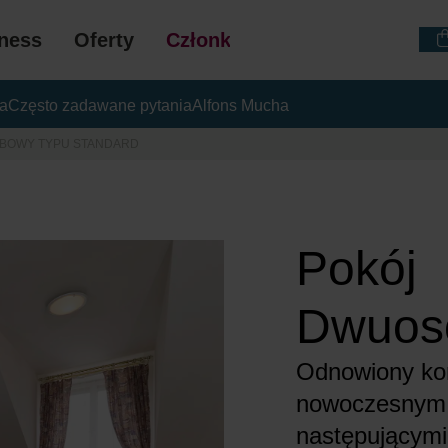
ness
Oferty
Członkostwo
ia
Często zadawane pytania
Alfons Mucha
VOUCHERY PODA
BOWY TYPU STANDARD
Pokój
Dwuos
Odnowiony kom
nowoczesnym d
następującymi