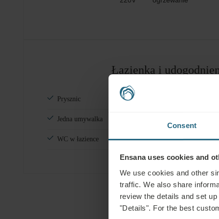
220V
ogrzewanie
Łazienka i udogodnien
Prysznic
Przybory 
Jedna umywalka
Ręczniki 
Consent
WC w łazience
Ensana uses cookies and oth
We use cookies and other sim
traffic. We also share informa
review the details and set up
"Details". For the best custo