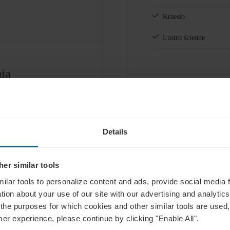
Krzesło
Lustro ścienne
ia
toaletowe
do Spa & Wellness
Details
WLICZONE W CENĘ
Budzenie
USŁUGI ZA OPŁATĄ
er similar tools
Pralnia
ilar tools to personalize content and ads, provide social media 
tion about your use of our site with our advertising and analytics 
 the purposes for which cookies and other similar tools are used,
mer experience, please continue by clicking "Enable All".