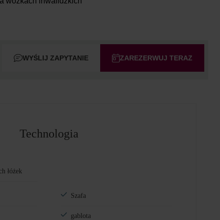
na wózkach inwalidzkich
WYŚLIJ ZAPYTANIE
ZAREZERWUJ TERAZ
Technologia
ch łóżek
Szafa
gablota