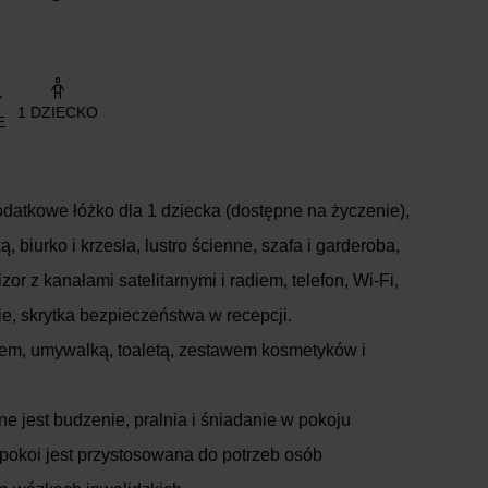
Y
1 DZIECKO
E
odatkowe łóżko dla 1 dziecka (dostępne na życzenie),
ą, biurko i krzesła, lustro ścienne, szafa i garderoba,
zor z kanałami satelitarnymi i radiem, telefon, Wi-Fi,
e, skrytka bezpieczeństwa w recepcji.
cem, umywalką, toaletą, zestawem kosmetyków i
e jest budzenie, pralnia i śniadanie w pokoju
pokoi jest przystosowana do potrzeb osób