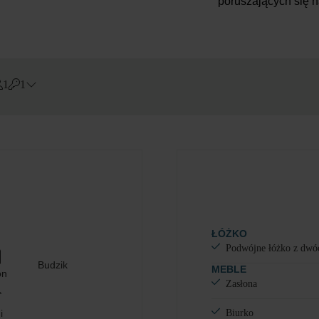
poruszających się 
1
1
Errors?
Pokój
#
1
Dorośli
Dzieci
Dodaj pokój
ŁÓŻKO
Podwójne łóżko z dwó
Budzik
MEBLE
on
Zasłona
i
Biurko