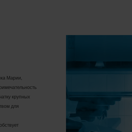
ика Марии,
примечательность
чатку крупных
твом для
собствует