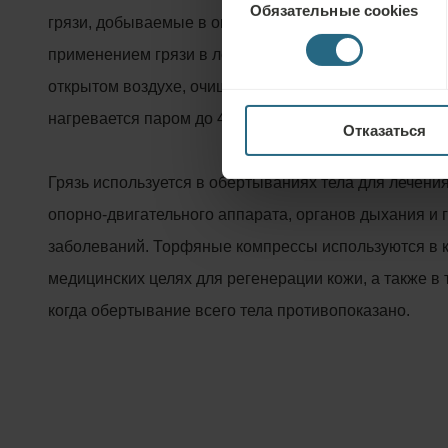
Обязательные cookies
согласия
грязи, добываемые в окрестностях минеральных ист
применением грязи в лечебных процедурах, она окис
открытом воздухе, очищается, смешивается с минер
нагревается паром до 40 градусов Цельсия.
Отказаться
Грязь используется в обёртываниях тела для лечени
опорно-двигательного аппарата, органов дыхания и 
заболеваний. Торфяные компрессы используются в к
медицинских целях для регенерации кожи, а также в 
когда обертывание всего тела противопоказано.