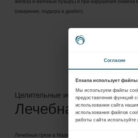
железа и желчный пузырь) и при нарушения обмена 
(ожирение, подагра и диабет).
Согласие
Ensana использует файлы
Мы используем файлы cook
Целительные источники
предоставления функций с
Лечебная грязь
использовании сайта нашим
использования файлов coo
работы сайта используйте 
Выбор
Лечебные грязи в Марианских Лазнях — это болотн