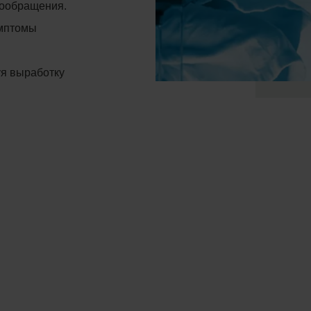
вообращения.
имптомы
уя выработку