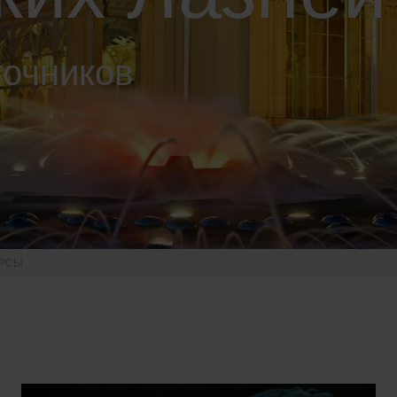
точников
УРСЫ