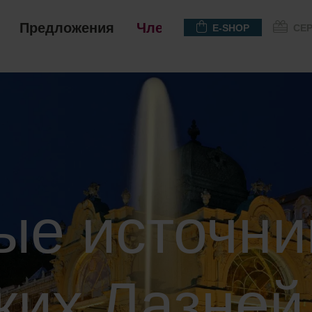
Предложения
Членство
E-SHOP
СЕ
ые источни
ких Лазней