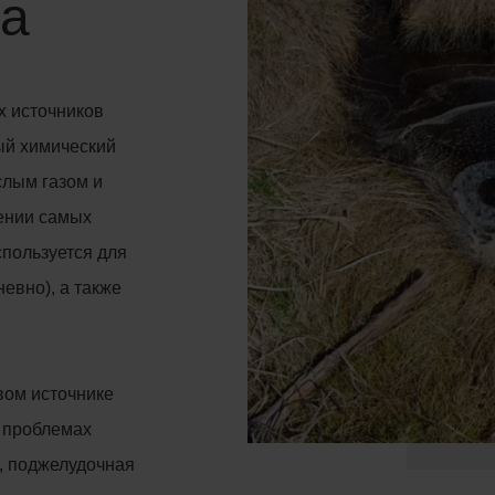
да
х источников
ный химический
слым газом и
ении самых
спользуется для
невно), а также
вом источнике
и проблемах
ь, поджелудочная