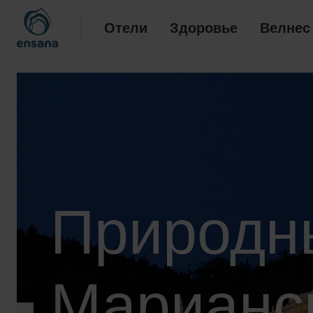
Отели
Здоровье
Велнес
Природн
Марианс