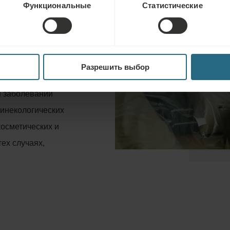
Функциональные
Статистические
очников. Перед
ляется на
альной водой и
Разрешить выбор
я заболеваний
гинекологических
осметических и
тех случаях,