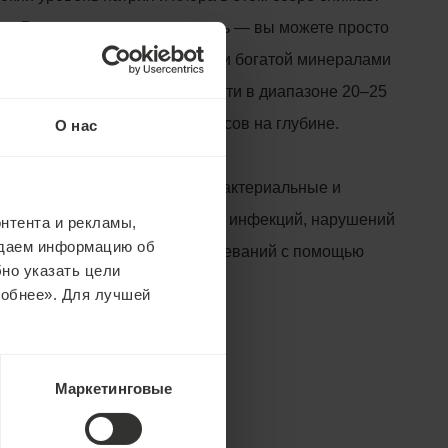
ла. Вам даже не нужно плавать — вы можете просто
лежать на воде. Смесь теплой и богатой минералами
ет температуру на поверхности в диапазоне 20–25
, прогреваясь до 35–40 градусов на глубине.
О нас
ние соли придает воде антибактериальные и
ельные свойства для лечения инфекций, нарушений
нтента и рекламы,
едаем информацию об
нкций и респираторных заболеваний с помощью
но указать цели
ерапии.
робнее». Для лучшей
Маркетинговые