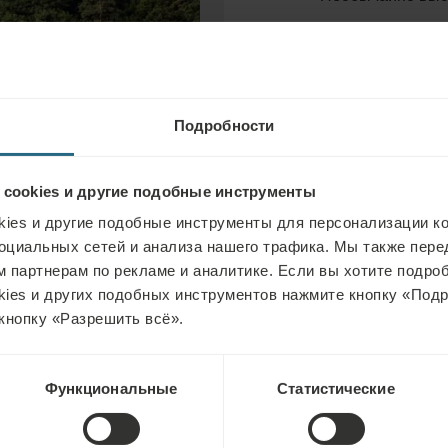
напряжение с те
расслабиться и 
воды поддержива
градусов Цельсия
Подробности
Высокое содержа
 cookies и другие подобные инструменты
противовоспалит
ies и другие подобные инструменты для персонализации ко
оциальных сетей и анализа нашего трафика. Мы также пер
двигательных фу
 партнерам по рекламе и аналитике. Если вы хотите подроб
ингаляционной т
kies и других подобных инструментов нажмите кнопку «Под
кнопку «Разрешить всё».
Функциональные
Статистические