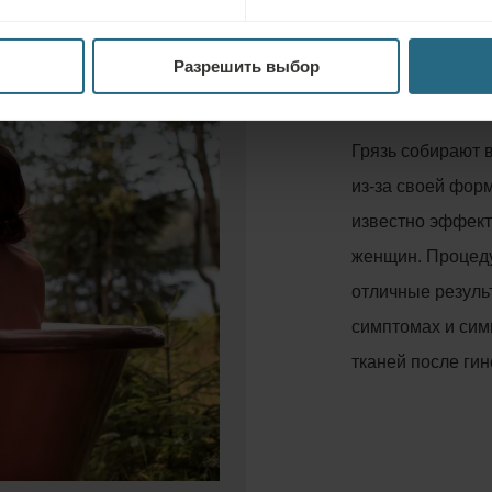
Природный
Лечеб
Разрешить выбор
Грязь собирают 
из-за своей фор
известно эффект
женщин. Процеду
отличные резуль
симптомах и сим
тканей после ги