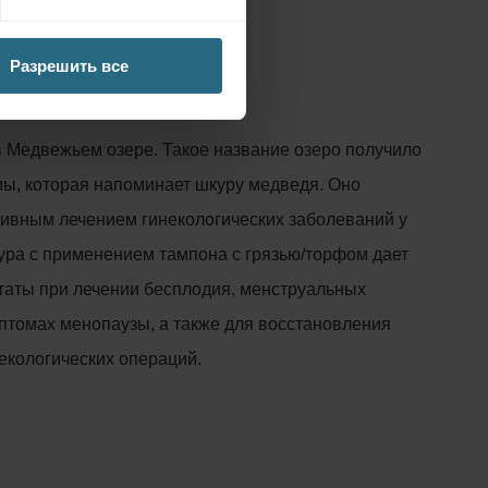
 лечебный ресурс
ная грязь
Разрешить все
в Медвежьем озере. Такое название озеро получило
мы, которая напоминает шкуру медведя. Оно
ивным лечением гинекологических заболеваний у
ра с применением тампона с грязью/торфом дает
таты при лечении бесплодия, менструальных
птомах менопаузы, а также для восстановления
некологических операций.