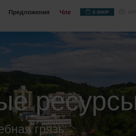
Предложения
Членство
E-SHOP
СЕ
ые ресурс
ебная грязь