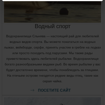
Водный спорт
Водохранилище Сльнява — настоящий рай для любителей
водных видов спорта. Вы можете покататься на водных
лыжах, вейкборде, серфе, принять участие в гребле на лодках
или просто походить под парусами. Мы также рады
приветствовать здесь любителей рыбалки. Водохранилище
богато разнообразными видами рыб. Во время рыбалки у вас
будет достаточно времени, чтобы понаблюдать за птицами.
На птичьем острове гнездятся редкие виды птиц, такие как
серая чайка.
ПОСЕТИТЕ САЙТ