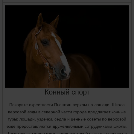
Конный спорт
Покорите окрестности Пьештян верхом на лошади. Школа
верховой езды в северной части города предлагает конные
туры: лошади, уздечки, седла и ценные советы по верховой
езде предоставляются дружелюбными сотрудниками школы.
Также здесь можно взять уроки верховой езды на лошадях и