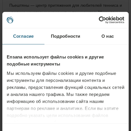
Пьештяны — центр притяжения для любителей тенниса и
родина некоторых знаменитых теннисистов: Магдалены
Рыбариковой, Доминики Цибулковой и Лукаша Лацко. Кроме
того, здесь часто проводятся грандиозные теннисные
чемпионаты. Поэтому теннисных кортов здесь достаточно. В
Согласие
Подробности
О нас
теннисном клубе недалеко от курортного острова доступно 11
кортов с глиняным покрытием, 4 корта с искусственным
покрытием (2 в помещении и 2 на территории комплекса).
Ensana использует файлы cookies и другие
подобные инструменты
Мы используем файлы cookies и другие подобные
инструменты для персонализации контента и
рекламы, предоставления функций социальных сетей
и анализа нашего трафика. Мы также передаем
информацию об использовании сайта нашим
партнерам по рекламе и аналитике. Если вы хотите
подробно указать цели использования файлов
cookies и других подобных инструментов нажмите
кнопку «Подробнее». Для лучшей работы сайта