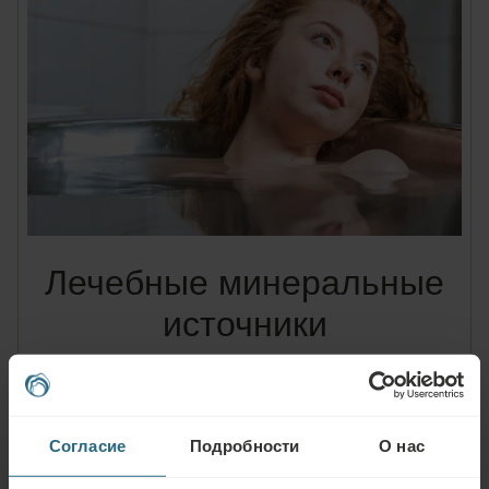
Лечебные минеральные
источники
Минеральные источники и лечебная глина Смрдаки — это
уникальные природные ресурсы, являющиеся остатками
доисторического моря. В одном литре лечебной воды
Согласие
Подробности
О нас
содержится более 3 100 мг минералов. В воде необычайно
высокая концентрация сероводорода. Ни на одном другом