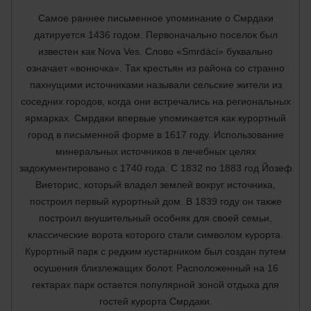
Самое раннее письменное упоминание о Смрдаки
датируется 1436 годом. Первоначально поселок был
известен как Nova Ves. Слово «Smrdáci» буквально
означает «вонючка». Так крестьян из района со странно
пахнущими источниками называли сельские жители из
соседних городов, когда они встречались на региональных
ярмарках. Смрдаки впервые упоминается как курортный
город в письменной форме в 1617 году. Использование
минеральных источников в лечебных целях
задокументировано с 1740 года. С 1832 по 1883 год Йозеф
Виеторис, который владел землей вокруг источника,
построил первый курортный дом. В 1839 году он также
построил внушительный особняк для своей семьи,
классические ворота которого стали символом курорта.
Курортный парк с редким кустарником был создан путем
осушения близлежащих болот. Расположенный на 16
гектарах парк остается популярной зоной отдыха для
гостей курорта Смрдаки.