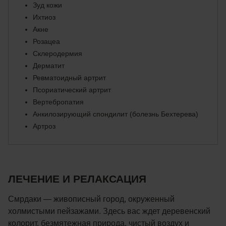
Зуд кожи
Ихтиоз
Акне
Розацеа
Склеродермия
Дерматит
Ревматоидный артрит
Псориатический артрит
Вертебропатия
Анкилозирующий спондилит (болезнь Бехтерева)
Артроз
ЛЕЧЕНИЕ И РЕЛАКСАЦИЯ
Смрдаки — живописный город, окруженный
холмистыми пейзажами. Здесь вас ждет деревенский
колорит, безмятежная природа, чистый воздух и