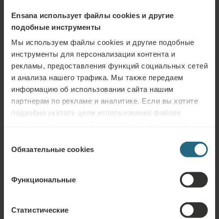
курорте мира нет воды с таким высоким содержанием
Ensana использует файлы cookies и другие
сульфидов. Сернистая глина образуется при прохождении
подобные инструменты
воды через отложения. Глина имеет такой же мощный
Мы используем файлы cookies и другие подобные
эффект, как вода, поэтому ее также используют для спа-
инструменты для персонализации контента и
процедур в Смрдаки.
рекламы, предоставления функций социальных сетей
и анализа нашего трафика. Мы также передаем
информацию об использовании сайта нашим
партнерам по рекламе и аналитике. Если вы хотите
подробно указать цели использования файлов
cookies и других подобных инструментов нажмите
кнопку «Подробнее». Для лучшей работы сайта
Выбор
используйте кнопку «Разрешить всё».
Обязательные cookies
согласия
Функциональные
Статистические