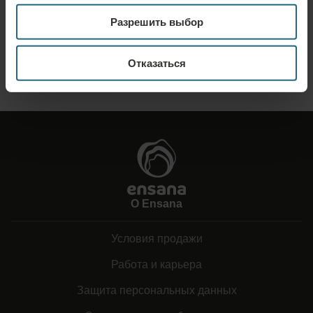
Отправьте нам свой запрос, чтобы мы могли подготовить для вас
Разрешить выбор
наилучшее предложение. Мы будем рады предоставить вам
дополнительную информацию, которую вы не нашли на нашем сайте.
Отказаться
ОТПРАВИТЬ ЗАПРОС
О Ensana
Условия продажи
Работа и карьера
Защита персональных данных