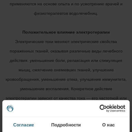
применяются на основе опыта и по усмотрению врачей и
физиотерапевтов водолечебниц.
Положительное влияние электротерапии
Электрические токи меняют электрические свойства
пораженных тканей, оказывая различные виды лечебного
действия: уменьшение боли, релаксация или стимуляция
мышц, смягчение онемевших тканей, улучшение
кровообращения, уменьшение отека, улучшение иммунитета,
уменьшение воспаления. Конкретное действие
электротерапии зависит от качества тока — его частотной или
амплитудной модуляции, интенсивности и т. п.
Согласие
Подробности
О нас