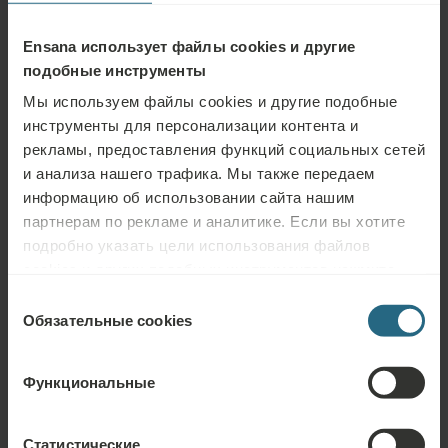
Ensana использует файлы cookies и другие
подобные инструменты
Мы используем файлы cookies и другие подобные
инструменты для персонализации контента и
рекламы, предоставления функций социальных сетей
и анализа нашего трафика. Мы также передаем
информацию об использовании сайта нашим
партнерам по рекламе и аналитике. Если вы хотите
подробно указать цели использования файлов
cookies и других подобных инструментов нажмите
кнопку «Подробнее». Для лучшей работы сайта
Выбор
используйте кнопку «Разрешить всё».
Обязательные cookies
согласия
Задать вопрос
Функциональные
Пожалуйста, свяжитесь с нами по любому вопросу, связанному с
нашими отелями Ensana или услугами. Вопросы и ответы, связанные с
нашей программой лояльности, можно найти здесь.
Статистические