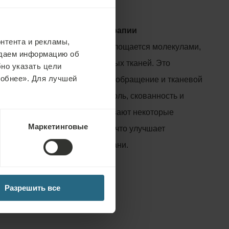
влияние ультразвуковой терапии
нтента и рекламы,
ти ультразвуковой энергии поглощается молекулами,
едаем информацию об
т микромассаж и нагрев целевых тканей. Это
но указать цели
робнее». Для лучшей
ксации мышц и улучшает кровообращение и тканевой
ак следствие, уменьшается боль, скованность и
развуковые волны также усиливают некоторые
Маркетинговые
ции в соединительных тканях, что улучшает
том и смягчает онемевшие ткани.
Разрешить все