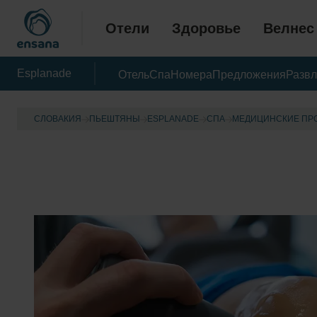
Отели
Здоровье
Велнес
Esplanade
Отель
Спа
Номера
Предложения
Развл
СЛОВАКИЯ
ПЬЕШТЯНЫ
ESPLANADE
CПА
МЕДИЦИНСКИЕ ПР