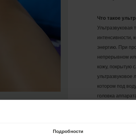
Что такое ульт
Ультразвуковая т
интенсивности, 
энергию. При пр
непрерывном ил
кожу, покрытую 
ультразвуковое 
котором под воду
головка аппарата
режим, продолжи
назначаться вра
физиотерапевтом
Подробности
обычно длится 12