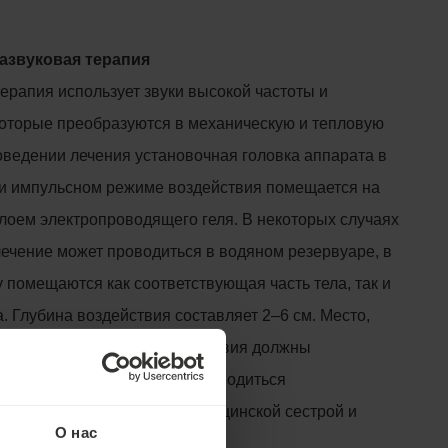
развуковая терапия
ерапия использует звуки высокой частоты и
которые преобразуются в механическую и тепловую
оведении лечения установочная головка аппарата в
и импульсном режиме воздействия помещается на
слоем электропроводящего геля. В некоторых случаях
лечение может проводиться в водяном резервуаре, в
 помещаются как соответствующая часть тела, так и
. Глубина воздействия составляет 2–6 см. Место,
тельность и частота воздействия должны
чом. Само лечение может проводиться
 или дипломированной медицинской сестрой и
О нас
 минут.