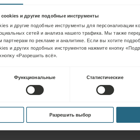
 cookies и другие подобные инструменты
Положительно 
ies и другие подобные инструменты для персонализации ко
Около одной тре
оциальных сетей и анализа нашего трафика. Мы также пер
что обеспечивае
 партнерам по рекламе и аналитике. Если вы хотите подроб
kies и других подобных инструментов нажмите кнопку «Под
приводит к рела
кнопку «Разрешить всё».
обмен веществ. К
отечность. Ульт
Функциональные
Статистические
химические реак
заживление гема
Разрешить выбор