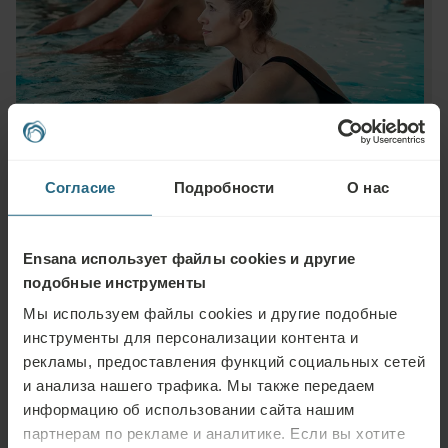
Согласие
Подробности
О нас
Ensana использует файлы cookies и другие
подобные инструменты
Мы используем файлы cookies и другие подобные
Задать вопрос
инструменты для персонализации контента и
рекламы, предоставления функций социальных сетей
Пожалуйста, свяжитесь с нами по любому вопросу, связанному с
и анализа нашего трафика. Мы также передаем
нашими отелями Ensana или услугами. Вопросы и ответы, связанные с
информацию об использовании сайта нашим
нашей программой лояльности, можно найти здесь.
партнерам по рекламе и аналитике. Если вы хотите