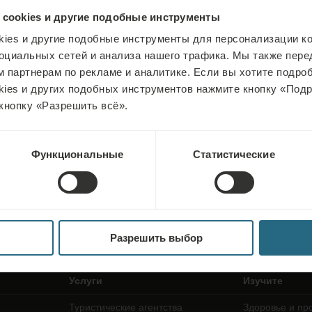
Бронирование
 cookies и другие подобные инструменты
ies и другие подобные инструменты для персонализации ко
Вы можете забронировать наши лучшие предложения
оциальных сетей и анализа нашего трафика. Мы также пер
здесь. Если вы хотите присоединиться к нашей программе
 партнерам по рекламе и аналитике. Если вы хотите подроб
лояльности и получать дополнительные скидки, льготы или
kies и других подобных инструментов нажмите кнопку «Под
просто быть в курсе всех последних новостей, нажмите
кнопку «Разрешить всё».
здесь.
ЗАБРОНИРОВАТЬ СЕЙЧАС
Функциональные
Статистические
Разрешить выбор
Услуги
Изучите
Туристические агентства
Здоровье и пр