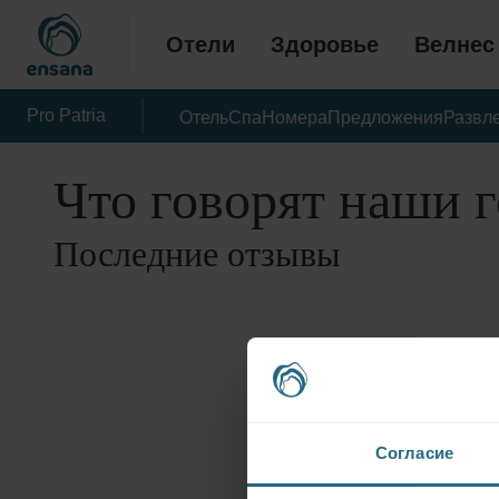
Отели
Здоровье
Велнес
Pro Patria
Отель
Спа
Номера
Предложения
Развл
Что говорят наши 
Последние отзывы
Согласие