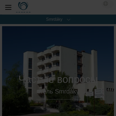
Smrdáky
Частые вопросы
отель Smrdáky