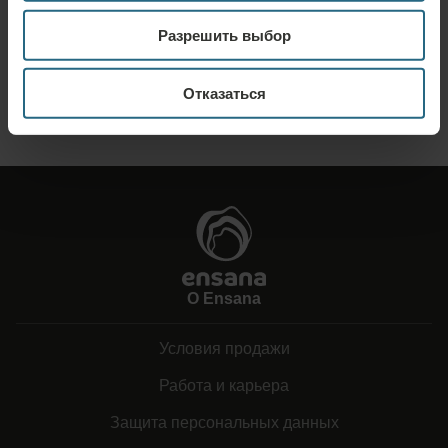
Отправьте нам свой запрос, чтобы мы могли подготовить для вас
Разрешить выбор
наилучшее предложение. Мы будем рады предоставить вам
дополнительную информацию, которую вы не нашли на нашем сайте.
Отказаться
ОТПРАВИТЬ ЗАПРОС
О Ensana
Условия продажи
Работа и карьера
Защита персональных данных