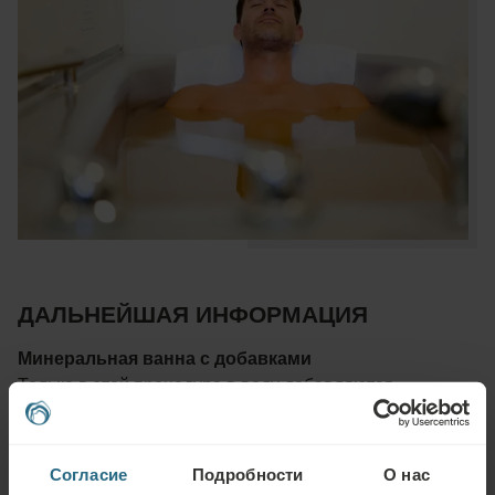
ДАЛЬНЕЙШАЯ ИНФОРМАЦИЯ
Минеральная ванна с добавками
Только в этой процедуре в воду добавляются
экстракты лекарственных трав или ароматические
масла. Используемые экстракты лекарственных трав
могут включать крапиву, которая смягчает кожу и может
Согласие
Подробности
О нас
помочь при экземе; ромашку, которая является