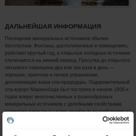
ДАЛЬНЕЙШАЯ ИНФОРМАЦИЯ
Посещение минеральных источников обычно
бесплатное. Фонтаны, расположенные в помещениях,
работают круглый год, а открытые холодные источники
отключаются на зимний период. Прогулка до открытого
питьевого павильона два или три раза в день —
хорошее, приятное и легкое упражнение,
дополняющее ваши спа-процедуры. Оздоровительный
спа-курорт Мариенбада был построен в начале 1800-х
годов вокруг многочисленных и разнообразных
минеральных источников с целебными свойствами,
всемирно известных своим лечебным воздействием на
мочевыводящие пути (а именно камни) и
метаболический дисбаланс (особенно
пищеварительные дисфункции). И даже сегодня, в XXI