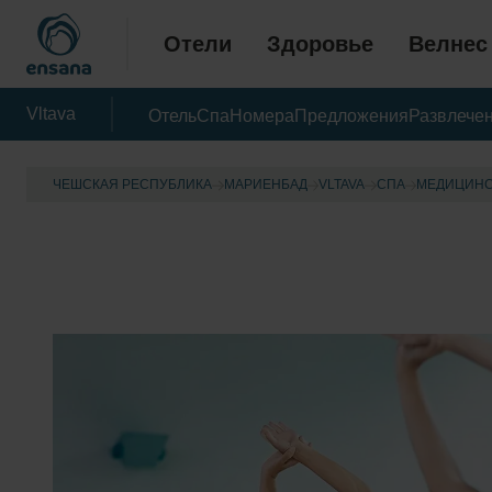
Отели
Здоровье
Велнес
Vltava
Отель
Спа
Номера
Предложения
Развлече
ЧЕШСКАЯ РЕСПУБЛИКА
МАРИЕНБАД
VLTAVA
CПА
МЕДИЦИНС