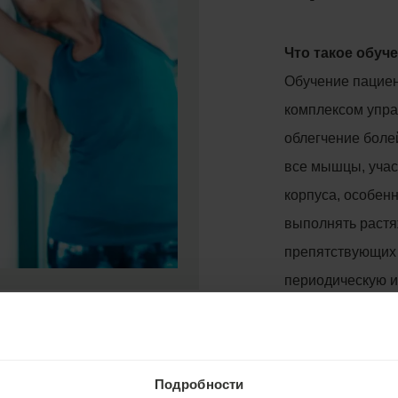
Что такое обуч
Обучение пациен
комплексом упр
облегчение боле
все мышцы, уча
корпуса, особен
выполнять растя
препятствующих
периодическую и
Положительное 
Вы узнаете, как 
Подробности
болей в спине, к