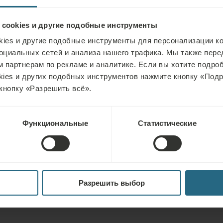
времени, чтобы 
 cookies и другие подобные инструменты
спины, как перен
ies и другие подобные инструменты для персонализации ко
данным упражне
оциальных сетей и анализа нашего трафика. Мы также пер
появление или р
 партнерам по рекламе и аналитике. Если вы хотите подроб
kies и других подобных инструментов нажмите кнопку «Под
например, грыжи
кнопку «Разрешить всё».
корешка (если он
Функциональные
Статистические
Медицинские по
Разрешить выбор