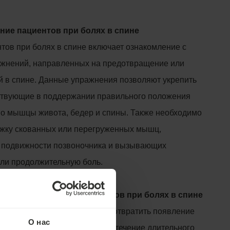
ение пациентов при болях в спине
тов при болях в спине включает ознакомление с
ажнений, направленных на предотвращение или
й в спине. Данные упражнения позволяют укрепить
ствующие в поддержании правильного положения
но мышцы живота, бедер и спины. Также необходимо
жку скованных или перегруженных мышц,
 подвижности позвоночника и вызывающих
ли продолжительную боль.
влияние обучения пациентов при болях в спине
следует двигаться, чтобы предотвратить появление
О нас
ак следует сидеть или стоять в течение длительного