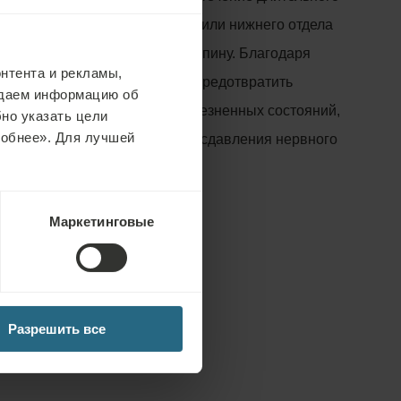
избежать перегрузки верхнего или нижнего отдела
осить тяжести, не травмируя спину. Благодаря
нтента и рекламы,
ниям и приемам вы сможете предотвратить
едаем информацию об
ецидив некоторых весьма болезненных состояний,
но указать цели
робнее». Для лучшей
 межпозвоночных дисков или сдавления нервного
и уже имелись).
Маркетинговые
казания:
требуется
Разрешить все