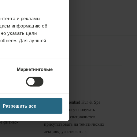
нтента и рекламы,
едаем информацию об
но указать цели
робнее». Для лучшей
Маркетинговые
Бесплатные услуги
е спа-зоны
С картой Marienbad Kur & Spa
Разрешить все
гости отеля могут получать
консультации специалистов,
е фитнес-
присутствовать на тематических
лекциях, участвовать в