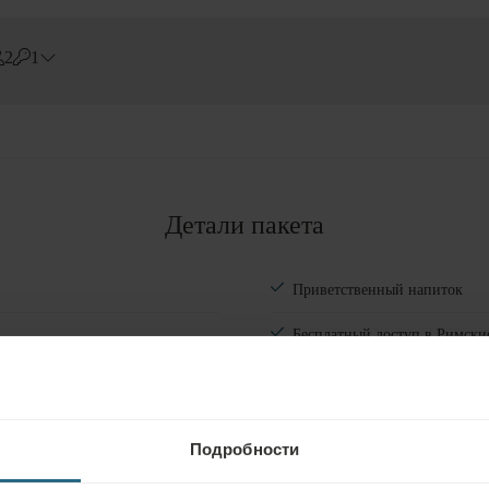
2
1
Errors?
Номера
#
1
Взрослые
Детали пакета
Дети
Добавить комнату
Приветственный напиток
Бесплатный доступ в Римские 
и джакузи. Мир саун с 2 сау
Бесплатный вход в оздоровит
росу
Подробности
Бесплатный вход в фитнес-цен