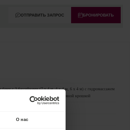
ОТПРАВИТЬ ЗАПРОС
БРОНИРОВАТЬ
бани с 3 бассейнами (7 x 4 м, 4 x 4 м, 6 x 4 м) с гидромассажем
нами, паровой баней, бассейном и ледяной крошкой
ельный центр Aqua в отеле Hvězda
О нас
тр Premier в отеле Centrální Lázně