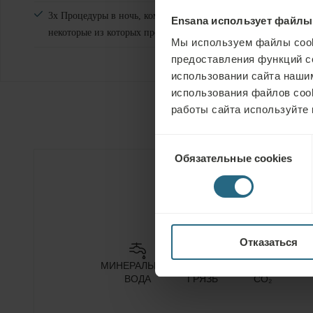
3х Процедуры в ночь, комбинация природных ресурсов и физ
Ensana использует файлы
некоторые из которых проводятся в группах
Мы используем файлы cook
предоставления функций с
использовании сайта нашим
использования файлов coo
работы сайта используйте 
Выбор
Обязательные cookies
согласия
Услуги отеля
Отказаться
МИНЕРАЛЬНАЯ
ЛЕЧЕБНАЯ
ПРИРОДНЫЙ
КЛ
ВОДА
ГРЯЗЬ
CO₂