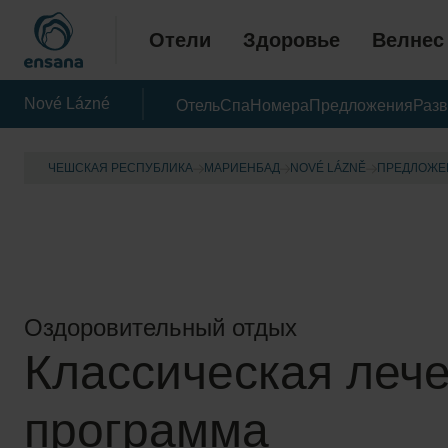
Отели
Здоровье
Велнес
Nové Lázné
Отель
Спа
Номера
Предложения
Разв
ЧЕШСКАЯ РЕСПУБЛИКА
МАРИЕНБАД
NOVÉ LÁZNĚ
ПРЕДЛОЖЕ
Оздоровительный отдых
Классическая леч
программа