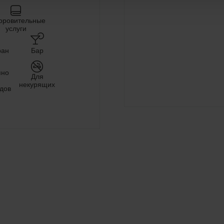
оровительные
услуги
ран
Бар
пно
Для
некурящих
дов