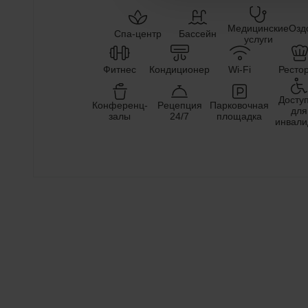
Медицинские
Озд
Спа-центр
Бассейн
услуги
Фитнес
Кондиционер
Wi-Fi
Ресто
Досту
Конференц-
Pецепция
Парковочная
для
залы
24/7
площадка
инвали