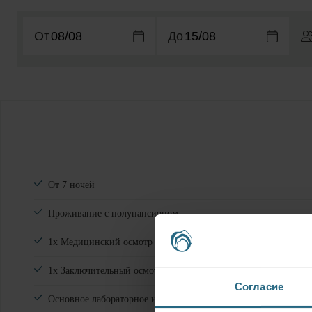
От
До
От 7 ночей
Проживание с полупансионом
1х Mедицинский осмотр
1х Заключительный осмотр и медицинское заключение по зап
Согласие
Основное лабораторное исследование