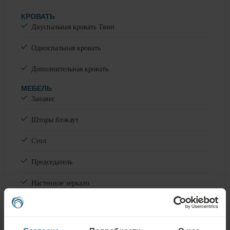
КРОВАТЬ
Двуспальная кровать Твин
Односпальная кровать
Дополнительная кровать
МЕБЕЛЬ
Занавес
Шторы блэкаут
Стол
Председатель
Настенное зеркало
Шкаф
Минибар