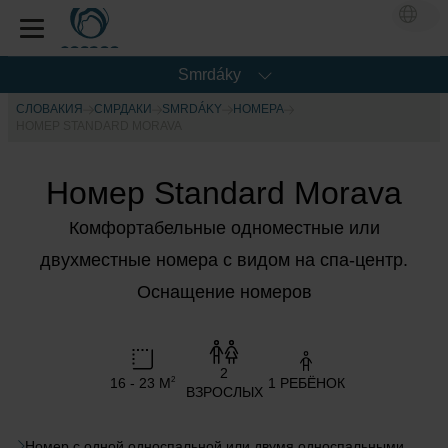
Smrdáky
СЛОВАКИЯ
СМРДАКИ
SMRDÁKY
НОМЕРА
НОМЕР STANDARD MORAVA
Номер Standard Morava
Комфортабельные одноместные или
двухместные номера с видом на спа-центр.
Оснащение номеров
2
16 - 23 M
1 РЕБЁНОК
2
ВЗРОСЛЫХ
Номер с одной односпальной или двумя односпальными