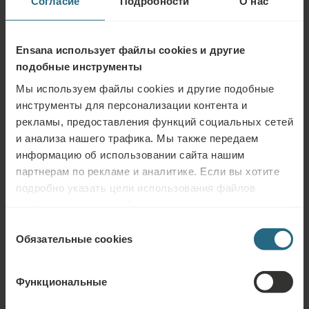
Согласие
Подробности
О нас
ДРУГОЕ
Балкон
Ensana использует файлы cookies и другие
подобные инструменты
Мы используем файлы cookies и другие подобные
инструменты для персонализации контента и
Банные принадлежности
рекламы, предоставления функций социальных сетей
и анализа нашего трафика. Мы также передаем
Душ
информацию об использовании сайта нашим
партнерам по рекламе и аналитике. Если вы хотите
Один умывальник
подробно указать цели использования файлов
Унитаз в ванной комнате
cookies и других подобных инструментов нажмите
кнопку «Подробнее». Для лучшей работы сайта
Выбор
Бесплатные туалетные принадлежности
используйте кнопку «Разрешить всё».
Обязательные cookies
согласия
Полотенца для спа и велнеса
Функциональные
Набор для чистки обуви